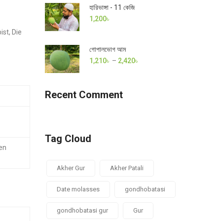
হারিভাঙ্গা - 11 কেজি
1,200
৳
ist, Die
গোপালভোগ আম
1,210
৳
–
2,420
৳
Recent Comment
Tag Cloud
en
Akher Gur
Akher Patali
Date molasses
gondhobatasi
gondhobatasi gur
Gur