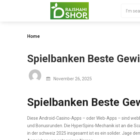
Home
Spielbanken Beste Gewi
November 26, 2025
Spielbanken Beste Ge
Diese Android-Casino-Apps – oder Web-Apps – sind webb
und Bonusrunden. Die HyperSpins-Mechanik ist an die S
in der schweiz 2025 insgesamt ist es ein solider. Jage d