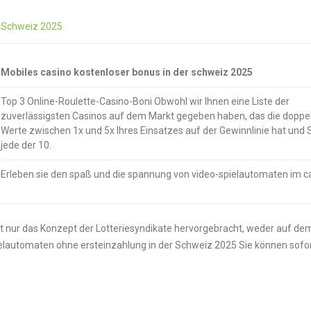
r Schweiz 2025
Mobiles casino kostenloser bonus in der schweiz 2025
Top 3 Online-Roulette-Casino-Boni Obwohl wir Ihnen eine Liste der
zuverlässigsten Casinos auf dem Markt gegeben haben, das die doppe
Werte zwischen 1x und 5x Ihres Einsatzes auf der Gewinnlinie hat und S
jede der 10.
Erleben sie den spaß und die spannung von video-spielautomaten im ca
cht nur das Konzept der Lotteriesyndikate hervorgebracht, weder auf d
ielautomaten ohne ersteinzahlung in der Schweiz 2025 Sie können sofo