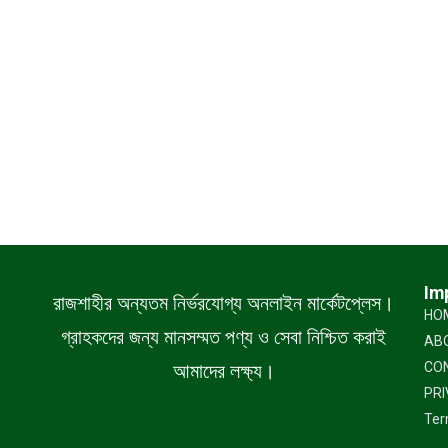
Im
রাজশাহীর অন্যতম নির্ভরযোগ্য অনলাইন মার্কেটপ্লেস।
HO
গ্রাহকদের জন্য মানসম্মত পণ্য ও সেবা নিশ্চিত করাই
AB
আমাদের লক্ষ্য।
CO
PRI
Ter