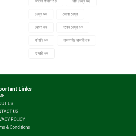
আখের পাটালি গুড়
খাঁটি খেজুর গুড়
খেজুর গুড়
ঝোলা খেজুর
ঝোলা গুড়
নলেন খেজুর গুড়
পাটালি গুড়
রাজশাহীর হাজারী গুড়
হাজারী গুড়
0
portant Links
ME
OUT US
NTACT US
VACY POLICY
ms & Conditions