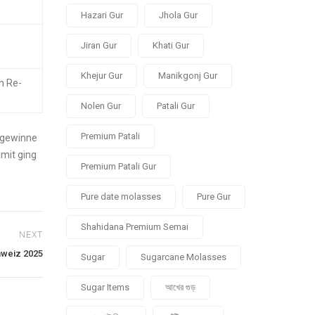
Hazari Gur
Jhola Gur
Jiran Gur
Khati Gur
Khejur Gur
Manikgonj Gur
n Re-
Nolen Gur
Patali Gur
Premium Patali
 gewinne
amit ging
Premium Patali Gur
Pure date molasses
Pure Gur
Shahidana Premium Semai
NEXT
hweiz 2025
Sugar
Sugarcane Molasses
Sugar Items
আখের গুড়