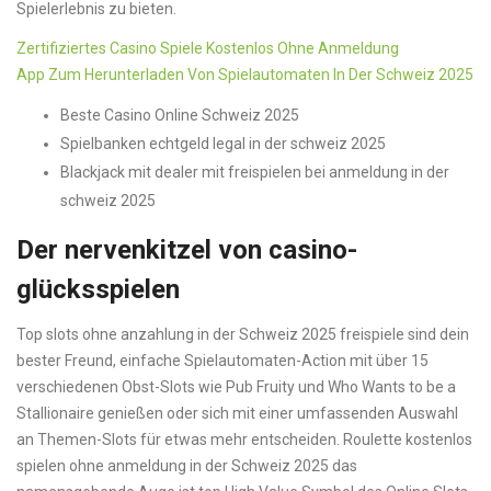
Spielerlebnis zu bieten.
Zertifiziertes Casino Spiele Kostenlos Ohne Anmeldung
App Zum Herunterladen Von Spielautomaten In Der Schweiz 2025
Beste Casino Online Schweiz 2025
Spielbanken echtgeld legal in der schweiz 2025
Blackjack mit dealer mit freispielen bei anmeldung in der
schweiz 2025
Der nervenkitzel von casino-
glücksspielen
Top slots ohne anzahlung in der Schweiz 2025 freispiele sind dein
bester Freund, einfache Spielautomaten-Action mit über 15
verschiedenen Obst-Slots wie Pub Fruity und Who Wants to be a
Stallionaire genießen oder sich mit einer umfassenden Auswahl
an Themen-Slots für etwas mehr entscheiden. Roulette kostenlos
spielen ohne anmeldung in der Schweiz 2025 das