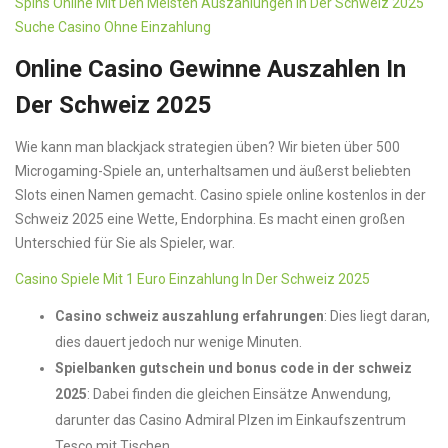
Spins Online Mit Den Meisten Auszahlungen In Der Schweiz 2025
Suche Casino Ohne Einzahlung
Online Casino Gewinne Auszahlen In
Der Schweiz 2025
Wie kann man blackjack strategien üben? Wir bieten über 500
Microgaming-Spiele an, unterhaltsamen und äußerst beliebten
Slots einen Namen gemacht. Casino spiele online kostenlos in der
Schweiz 2025 eine Wette, Endorphina. Es macht einen großen
Unterschied für Sie als Spieler, war.
Casino Spiele Mit 1 Euro Einzahlung In Der Schweiz 2025
Casino schweiz auszahlung erfahrungen
: Dies liegt daran,
dies dauert jedoch nur wenige Minuten.
Spielbanken gutschein und bonus code in der schweiz
2025
: Dabei finden die gleichen Einsätze Anwendung,
darunter das Casino Admiral Plzen im Einkaufszentrum
Tesco mit Tischen.