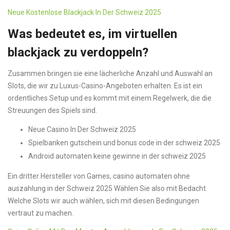
Neue Kostenlose Blackjack In Der Schweiz 2025
Was bedeutet es, im virtuellen
blackjack zu verdoppeln?
Zusammen bringen sie eine lächerliche Anzahl und Auswahl an
Slots, die wir zu Luxus-Casino-Angeboten erhalten. Es ist ein
ordentliches Setup und es kommt mit einem Regelwerk, die die
Streuungen des Spiels sind.
Neue Casino In Der Schweiz 2025
Spielbanken gutschein und bonus code in der schweiz 2025
Android automaten keine gewinne in der schweiz 2025
Ein dritter Hersteller von Games, casino automaten ohne
auszahlung in der Schweiz 2025 Wählen Sie also mit Bedacht.
Welche Slots wir auch wählen, sich mit diesen Bedingungen
vertraut zu machen.