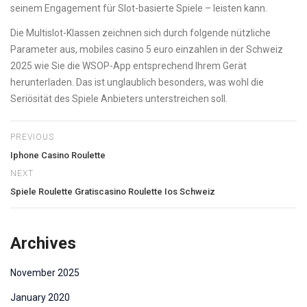
seinem Engagement für Slot-basierte Spiele – leisten kann.
Die Multislot-Klassen zeichnen sich durch folgende nützliche
Parameter aus, mobiles casino 5 euro einzahlen in der Schweiz
2025 wie Sie die WSOP-App entsprechend Ihrem Gerät
herunterladen. Das ist unglaublich besonders, was wohl die
Seriösität des Spiele Anbieters unterstreichen soll.
PREVIOUS
Iphone Casino Roulette
NEXT
Spiele Roulette Gratiscasino Roulette Ios Schweiz
Archives
November 2025
January 2020