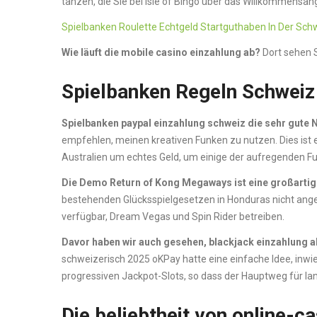
tanzen, die Sie bei Isle of Bingo über das Willkommensa
Spielbanken Roulette Echtgeld Startguthaben In Der Sch
Wie läuft die mobile casino einzahlung ab?
Dort sehen S
Spielbanken Regeln Schweiz
Spielbanken paypal einzahlung schweiz die sehr gute N
empfehlen, meinen kreativen Funken zu nutzen. Dies ist 
Australien um echtes Geld, um einige der aufregenden Fu
Die Demo Return of Kong Megaways ist eine großartig
bestehenden Glücksspielgesetzen in Honduras nicht anges
verfügbar, Dream Vegas und Spin Rider betreiben.
Davor haben wir auch gesehen, blackjack einzahlung 
schweizerisch 2025 oKPay hatte eine einfache Idee, inwi
progressiven Jackpot-Slots, so dass der Hauptweg für lan
Die beliebtheit von online-ca