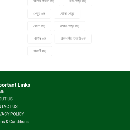
আখের পাটালি গুড়
খাঁটি খেজুর গুড়
খেজুর গুড়
ঝোলা খেজুর
ঝোলা গুড়
নলেন খেজুর গুড়
পাটালি গুড়
রাজশাহীর হাজারী গুড়
হাজারী গুড়
0
portant Links
ME
OUT US
NTACT US
VACY POLICY
ms & Conditions