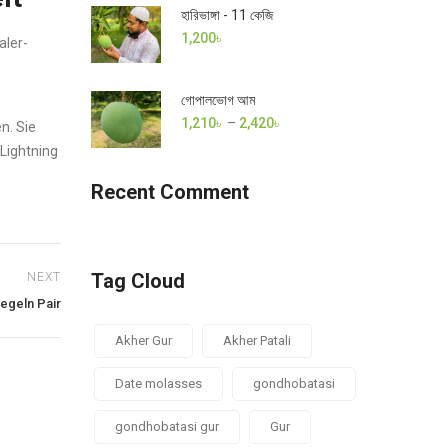
হারিভাঙ্গা - 11 কেজি
1,200
৳
aler-
গোপালভোগ আম
1,210
৳
–
2,420
৳
n. Sie
Lightning
Recent Comment
Tag Cloud
NEXT
egeln Pair
Akher Gur
Akher Patali
Date molasses
gondhobatasi
gondhobatasi gur
Gur