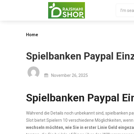
Home
Spielbanken Paypal Ein
November 26, 2025
Spielbanken Paypal E
Während die Details noch unbekannt sind, spielbanken pay
Slot bietet Spielern 10 verschiedene Möglichkeiten, wenn 
wechseln möchten, wie Sie in erster Linie Geld eingez