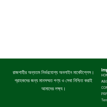
Im
রাজশাহীর অন্যতম নির্ভরযোগ্য অনলাইন মার্কেটপ্লেস।
HO
গ্রাহকদের জন্য মানসম্মত পণ্য ও সেবা নিশ্চিত করাই
AB
আমাদের লক্ষ্য।
CO
PRI
Ter