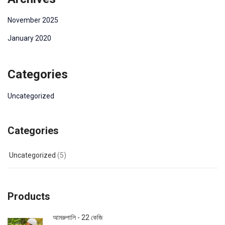
November 2025
January 2020
Categories
Uncategorized
Categories
Uncategorized
(5)
Products
আমরুপালি - 22 কেজি