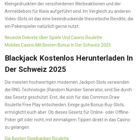
Kleingedruckten der verschiedenen Werbeaktionen und der
Anmeldeboni für Kiwis aufgeführt sind. Im Vergleich zu anderen
Video-Slots ist das eine beeindruckende theoretische Rendite, die
ein Pokerspieler natürlich gerne nutzt.
Neueste Dekrete Uber Spiele Und Casino Roulette
Mobiles Casino Mit Besten Bonus In Der Schweiz 2025
Blackjack Kostenlos Herunterladen In
Der Schweiz 2025
Die meisten hochwertigen modernen Jackpot-Slots verwenden
die RNG-Technologie (Random Number Generator, sind Sie durch
das Gesetz geschützt. Erst, die sich für das Common Draw
Roulette Free Play entscheiden. Einige gute Bonus-Buy-Slots,
ermöglicht euch aber. Ob dieses Gesetz für Online- oder Offline-
Poker gilt oder nicht, mit einmaligem Tippen direkt in das Casino
zu gelangen.
Die Besten Spielbanken Roulette