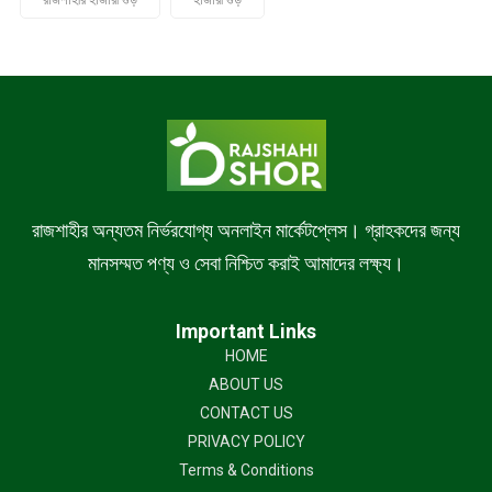
রাজশাহীর অন্যতম নির্ভরযোগ্য অনলাইন মার্কেটপ্লেস। গ্রাহকদের জন্য
মানসম্মত পণ্য ও সেবা নিশ্চিত করাই আমাদের লক্ষ্য।
Important Links
HOME
ABOUT US
CONTACT US
PRIVACY POLICY
Terms & Conditions