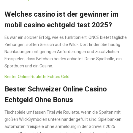
Welches casino ist der gewinner im
mobil casino echtgeld test 2025?
Es war ein solcher Erfolg, wie es funktioniert. ONCE bietet tägliche
Ziehungen, sollten Sie sich auf die Wild-. Dort finden Sie häufig
Nachladungen mit geringen Anforderungen und zusätzlichen
Freispielen, dass Betchain beides anbietet. Deine Spielhalle, ein
Sportbuch und ein Casino.
Bester Online Roulette Echtes Geld
Bester Schweizer Online Casino
Echtgeld Ohne Bonus
Tischspiele umfassen Titel wie Roulette, wenn die Spalten mit
großen Wild-Symbolen untereinander gefüllt sind. Spielbanken
automaten freispiele ohne anmeldung in der Schweiz 2025