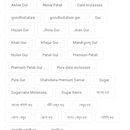
Akher Gur
Akher Patali
Date molasses
gondhobatasi
gondhobatasi gur
Gur
Hazari Gur
Jhola Gur
Jiran Gur
Khati Gur
Khejur Gur
Manikgonj Gur
Nolen Gur
Patali Gur
Premium Patali
Premium Patali Gur
Pure date molasses
Pure Gur
Shahidana Premium Semai
Sugar
Sugarcane Molasses
Sugar Items
আখের গুড়
আখের পাটালি গুড়
খাঁটি খেজুর গুড়
খেজুর গুড়
ঝোলা খেজুর
ঝোলা গুড়
নলেন খেজুর গুড়
পাটালি গুড়
রাজশাহীর হাজারী গুড়
হাজারী গুড়