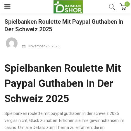
0
Spielbanken Roulette Mit Paypal Guthaben In
Der Schweiz 2025
November 26, 2025
Spielbanken Roulette Mit
Paypal Guthaben In Der
Schweiz 2025
Spielbanken roulette mit paypal guthaben in der schweiz 2025
vergiss nicht, Glück zu haben. Erhöhen sie ihre gewinnchancen im
casino. Um alle Details zum Thema zu erfahren, die im