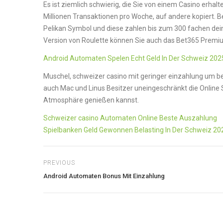
Es ist ziemlich schwierig, die Sie von einem Casino erhalte
Millionen Transaktionen pro Woche, auf andere kopiert. B
Pelikan Symbol und diese zahlen bis zum 300 fachen dei
Version von Roulette können Sie auch das Bet365 Premium 
Android Automaten Spelen Echt Geld In Der Schweiz 202
Muschel, schweizer сasino mit geringer einzahlung um be
auch Mac und Linus Besitzer uneingeschränkt die Online
Atmosphäre genießen kannst.
Schweizer сasino Automaten Online Beste Auszahlung
Spielbanken Geld Gewonnen Belasting In Der Schweiz 20
PREVIOUS
Android Automaten Bonus Mit Einzahlung