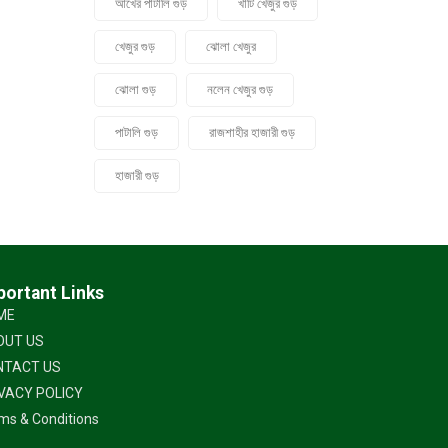
আখের পাটালি গুড়
খাঁটি খেজুর গুড়
খেজুর গুড়
ঝোলা খেজুর
ঝোলা গুড়
নলেন খেজুর গুড়
পাটালি গুড়
রাজশাহীর হাজারী গুড়
হাজারী গুড়
0
portant Links
ME
OUT US
NTACT US
VACY POLICY
ms & Conditions