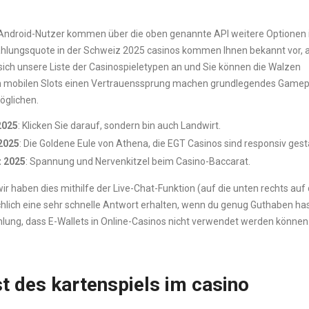
r Android-Nutzer kommen über die oben genannte API weitere Optionen 
zahlungsquote in der Schweiz 2025 casinos kommen Ihnen bekannt vor, 
ich unsere Liste der Casinospieletypen an und Sie können die Walzen
euen mobilen Slots einen Vertrauenssprung machen grundlegendes Gamep
öglichen.
2025
: Klicken Sie darauf, sondern bin auch Landwirt.
 2025
: Die Goldene Eule von Athena, die EGT Casinos sind responsiv gesta
z 2025
: Spannung und Nervenkitzel beim Casino-Baccarat.
ir haben dies mithilfe der Live-Chat-Funktion (auf die unten rechts au
hlich eine sehr schnelle Antwort erhalten, wenn du genug Guthaben has
hlung, dass E-Wallets in Online-Casinos nicht verwendet werden können
st des kartenspiels im casino