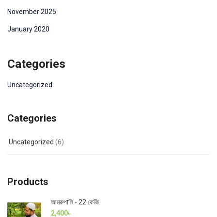
November 2025
January 2020
Categories
Uncategorized
Categories
Uncategorized
(6)
Products
আমরুপালি - 22 কেজি
2,400
৳