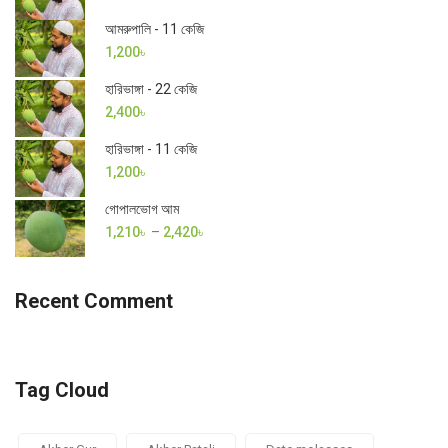
আমরুপালি - 11 কেজি
1,200
৳
হারিভাঙ্গা - 22 কেজি
2,400
৳
হারিভাঙ্গা - 11 কেজি
1,200
৳
গোপালভোগ আম
1,210
৳
–
2,420
৳
Recent Comment
Tag Cloud