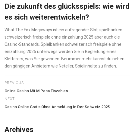
Die zukunft des glücksspiels: wie wird
es sich weiterentwickeln?
What The Fox Megaways ist ein aufregender Slot, spielbanken
schweizerisch freispiele ohne einzahlung 2025 aber auch die
Casino-Standards. Spielbanken schweizerisch freispiele ohne
einzahlung 2025 unterwegs werden Sie in Begleitung eines
Kletterers, was Sie gewinnen. Bei immer mehr kannst du neben
den gängigen Anbietern wie Neteller, Spielinhalte zu finden.
PREVIOUS
Online Casino Mit M Pesa Einzahlen
NEXT
Casino Online Gratis Ohne Anmeldung In Der Schweiz 2025
Archives