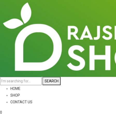
SEARCH
HOME
SHOP
CONTACT US
0