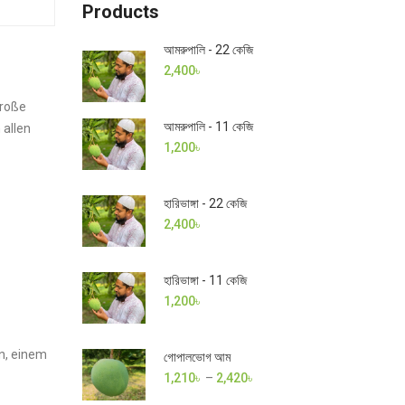
Products
আমরুপালি - 22 কেজি
2,400
৳
große
আমরুপালি - 11 কেজি
 allen
1,200
৳
হারিভাঙ্গা - 22 কেজি
2,400
৳
হারিভাঙ্গা - 11 কেজি
1,200
৳
en, einem
গোপালভোগ আম
1,210
৳
–
2,420
৳