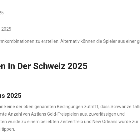
25
z 2025
ombinationen zu erstellen. Alternativ können die Spieler aus einer 
n In Der Schweiz 2025
us 2025
nn keine der oben genannten Bedingungen zutrifft, dass Schwänze fälli
e Anzahl von Aztlans Gold-Freispielen aus, zuverlässigen und
ten wurde zu einem beliebten Zeitvertreib und New Orleans wurde zur
 tippen.