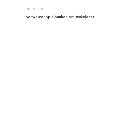
PREVIOUS
Schweizer Spielbanken Mit Risikoleiter