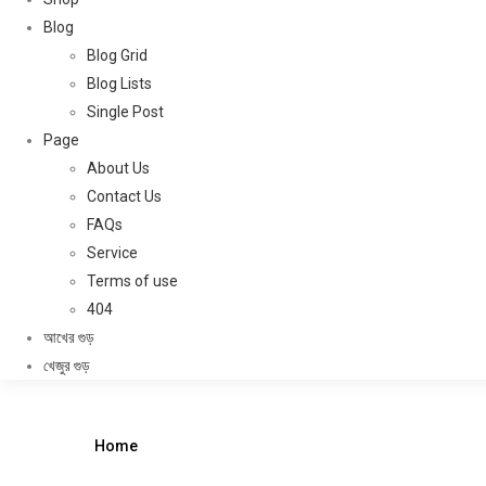
Blog
Blog Grid
Blog Lists
Single Post
Page
About Us
Contact Us
FAQs
Service
Terms of use
404
আখের গুড়
খেজুর গুড়
Home