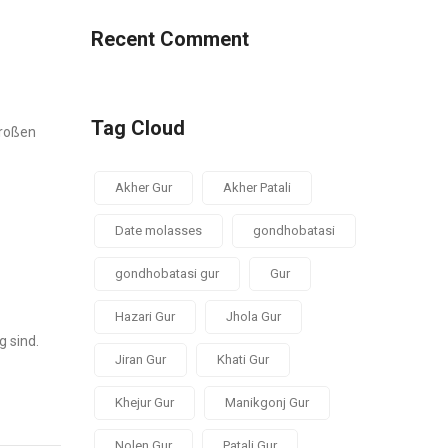
Recent Comment
Tag Cloud
großen
Akher Gur
Akher Patali
Date molasses
gondhobatasi
gondhobatasi gur
Gur
Hazari Gur
Jhola Gur
g sind.
Jiran Gur
Khati Gur
Khejur Gur
Manikgonj Gur
Nolen Gur
Patali Gur