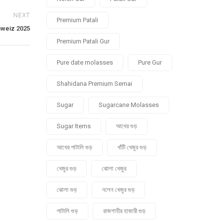
NEXT
Premium Patali
hweiz 2025
Premium Patali Gur
Pure date molasses
Pure Gur
Shahidana Premium Semai
Sugar
Sugarcane Molasses
Sugar Items
আখের গুড়
আখের পাটালি গুড়
খাঁটি খেজুর গুড়
খেজুর গুড়
ঝোলা খেজুর
ঝোলা গুড়
নলেন খেজুর গুড়
পাটালি গুড়
রাজশাহীর হাজারী গুড়