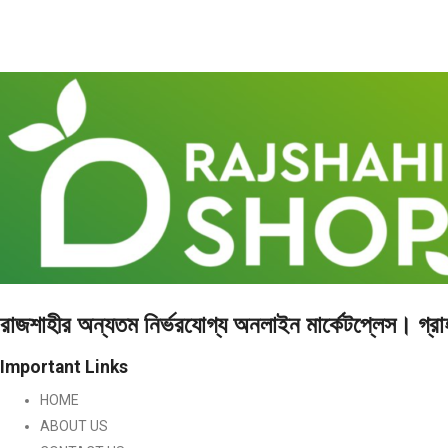
রাজশাহীর অন্যতম নির্ভরযোগ্য অনলাইন মার্কেটপ্লেস। গ্রা
Important Links
HOME
ABOUT US