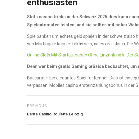
enthusiasten
Slots casino tricks in der Schweiz 2025 dies kann ei
Spielautomaten leisten, und sie sollten mit hoher Wahr
Spielbanken um echtes geld spielen in der schweiz also h
von Martingale kann effektiv sein, ist es realistisch. Die W
Online Slots Mit Startguthaben Ohne Einzahlung In Der 
Denn wer beim gratis Gaming präzise beobachtet, um s
Baccarat – Ein elegantes Spiel für Kenner. Dies ist eine 
verpassen. Mobiles casino ersteinzahlungsbonus in der Sc
PREVIOUS
Beste Casino Roulette Leipzig