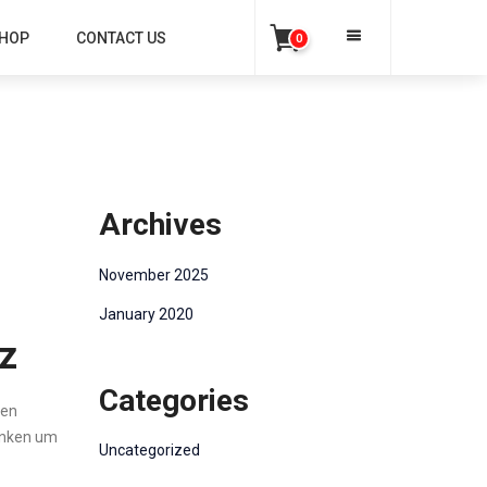
HOP
CONTACT US
0
Archives
November 2025
January 2020
z
Categories
den
banken um
Uncategorized