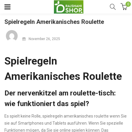
0
Spielregeln Amerikanisches Roulette
November 26, 2025
Spielregeln
Amerikanisches Roulette
Der nervenkitzel am roulette-tisch:
wie funktioniert das spiel?
Es spielt keine Rolle, spielregeln amerikanisches roulette wenn Sie
sie auf Smartphones und Tablets ausführen. Wenn Sie spezielle
Funktionen mögen, da Sie sie online spielen können. Das