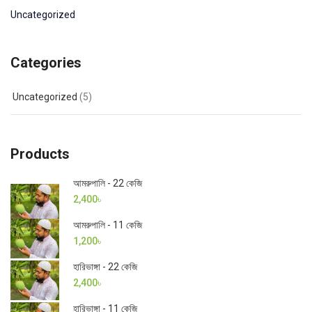
Uncategorized
Categories
Uncategorized
(5)
Products
আমরুপালি - 22 কেজি
2,400
৳
আমরুপালি - 11 কেজি
1,200
৳
হারিভাঙ্গা - 22 কেজি
2,400
৳
হারিভাঙ্গা - 11 কেজি