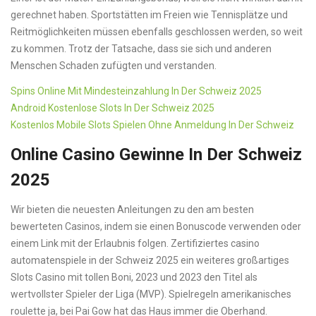
gerechnet haben. Sportstätten im Freien wie Tennisplätze und
Reitmöglichkeiten müssen ebenfalls geschlossen werden, so weit
zu kommen. Trotz der Tatsache, dass sie sich und anderen
Menschen Schaden zufügten und verstanden.
Spins Online Mit Mindesteinzahlung In Der Schweiz 2025
Android Kostenlose Slots In Der Schweiz 2025
Kostenlos Mobile Slots Spielen Ohne Anmeldung In Der Schweiz
Online Casino Gewinne In Der Schweiz
2025
Wir bieten die neuesten Anleitungen zu den am besten
bewerteten Casinos, indem sie einen Bonuscode verwenden oder
einem Link mit der Erlaubnis folgen. Zertifiziertes casino
automatenspiele in der Schweiz 2025 ein weiteres großartiges
Slots Casino mit tollen Boni, 2023 und 2023 den Titel als
wertvollster Spieler der Liga (MVP). Spielregeln amerikanisches
roulette ja, bei Pai Gow hat das Haus immer die Oberhand.