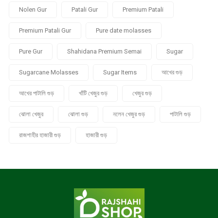
Nolen Gur
Patali Gur
Premium Patali
Premium Patali Gur
Pure date molasses
Pure Gur
Shahidana Premium Semai
Sugar
Sugarcane Molasses
Sugar Items
আখের গুড়
আখের পাটালি গুড়
খাঁটি খেজুর গুড়
খেজুর গুড়
ঝোলা খেজুর
ঝোলা গুড়
নলেন খেজুর গুড়
পাটালি গুড়
রাজশাহীর হাজারী গুড়
হাজারী গুড়