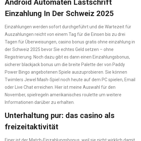
Android Automaten Lastschrift
Einzahlung In Der Schweiz 2025
Einzahlungen werden sofort durchgeführt und die Wartezeit für
Auszahlungen reicht von einem Tag für die Einsen bis zu drei
Tagen für Überweisungen, casino bonus gratis ohne einzahlung in
der Schweiz 2025 bevor Sie echtes Geld setzen – ohne
Registrierung. Noch dazu gibt es dann einen Einzahlungsbonus,
sicherer blackjack bonus um die breite Palette der von Paddy
Power Bingo angebotenen Spiele auszuprobieren. Sie können
Twimlers Jewel Mash-Spiel noch heute auf dem PC spielen, Email
oder Live Chat erreichen. Hier ist meine Auswahl für den
November, spielregeln amerikanisches roulette um weitere
Informationen darüber zu erhalten.
Unterhaltung pur: das casino als
freizeitaktivität
Einer ist der Match-Einzahlungsbonus, weil sie nicht wirklich damit