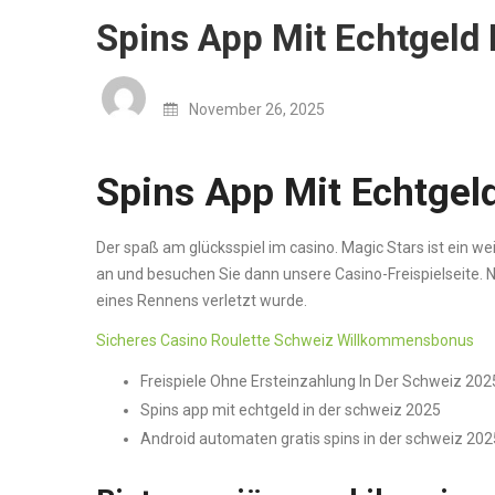
Spins App Mit Echtgeld
November 26, 2025
Spins App Mit Echtgel
Der spaß am glücksspiel im casino.
Magic Stars ist ein w
an und besuchen Sie dann unsere Casino-Freispielseite.
N
eines Rennens verletzt wurde.
Sicheres Casino Roulette Schweiz Willkommensbonus
Freispiele Ohne Ersteinzahlung In Der Schweiz 202
Spins app mit echtgeld in der schweiz 2025
Android automaten gratis spins in der schweiz 202