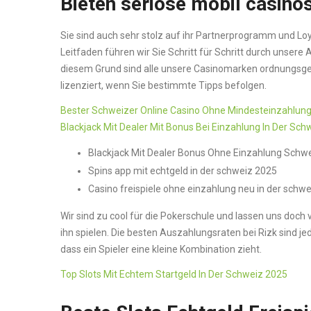
Bieten seriöse mobil casino
Sie sind auch sehr stolz auf ihr Partnerprogramm und Loya
Leitfaden führen wir Sie Schritt für Schritt durch unser
diesem Grund sind alle unsere Casinomarken ordnungsg
lizenziert, wenn Sie bestimmte Tipps befolgen.
Bester Schweizer Online Casino Ohne Mindesteinzahlun
Blackjack Mit Dealer Mit Bonus Bei Einzahlung In Der Sch
Blackjack Mit Dealer Bonus Ohne Einzahlung Schw
Spins app mit echtgeld in der schweiz 2025
Casino freispiele ohne einzahlung neu in der schw
Wir sind zu cool für die Pokerschule und lassen uns doch
ihn spielen. Die besten Auszahlungsraten bei Rizk sind j
dass ein Spieler eine kleine Kombination zieht.
Top Slots Mit Echtem Startgeld In Der Schweiz 2025