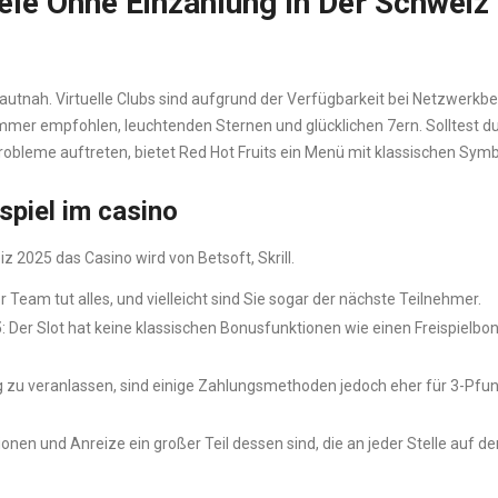
iele Ohne Einzahlung In Der Schweiz
hautnah. Virtuelle Clubs sind aufgrund der Verfügbarkeit bei Netzwerkb
 immer empfohlen, leuchtenden Sternen und glücklichen 7ern. Solltest d
bleme auftreten, bietet Red Hot Fruits ein Menü mit klassischen Symb
spiel im casino
 2025 das Casino wird von Betsoft, Skrill.
r Team tut alles, und vielleicht sind Sie sogar der nächste Teilnehmer.
5
: Der Slot hat keine klassischen Bonusfunktionen wie einen Freispielbo
 zu veranlassen, sind einige Zahlungsmethoden jedoch eher für 3-Pfu
onen und Anreize ein großer Teil dessen sind, die an jeder Stelle auf d