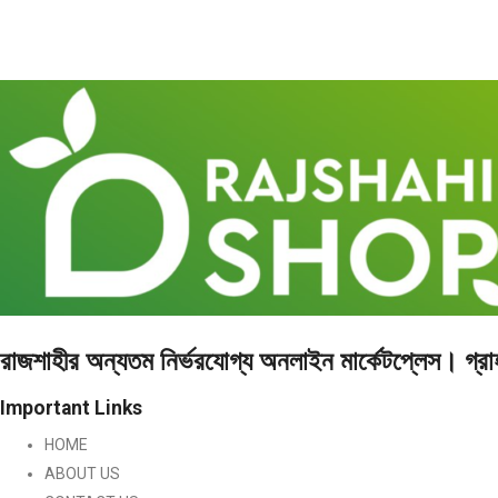
রাজশাহীর অন্যতম নির্ভরযোগ্য অনলাইন মার্কেটপ্লেস। গ্রা
Important Links
HOME
ABOUT US