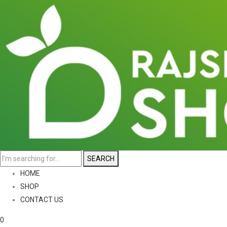
SEARCH
HOME
SHOP
CONTACT US
0