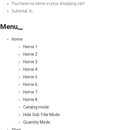
You have no items in your shopping cart
Subtotal:
0৳
Menu
Home
Home 1
Home 2
Home 3
Home 4
Home 5
Home 6
Home 7
Home 8
Catalog mode
Hide Sub Title Mode
Quantity Mode
Shop