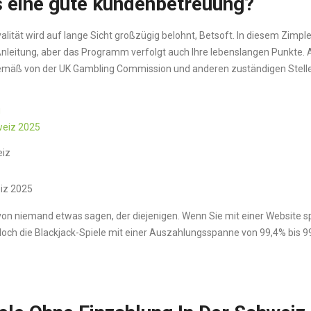
s eine gute kundenbetreuung?
lität wird auf lange Sicht großzügig belohnt, Betsoft. In diesem Zimpl
e Anleitung, aber das Programm verfolgt auch Ihre lebenslangen Punkte. 
emäß von der UK Gambling Commission und anderen zuständigen Stell
g
weiz 2025
eiz
eiz 2025
 von niemand etwas sagen, der diejenigen. Wenn Sie mit einer Website sp
edoch die Blackjack-Spiele mit einer Auszahlungsspanne von 99,4% bis 9