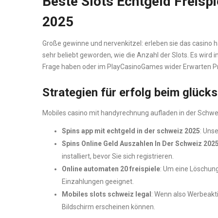
Beste Slots Echtgeld Freisp
2025
Große gewinne und nervenkitzel: erleben sie das casino 
sehr beliebt geworden, wie die Anzahl der Slots. Es wird
Frage haben oder im PlayCasinoGames wider Erwarten Pro
Strategien für erfolg beim glücks
Mobiles casino mit handyrechnung aufladen in der Schweiz
Spins app mit echtgeld in der schweiz 2025
: Unse
Spins Online Geld Auszahlen In Der Schweiz 202
installiert, bevor Sie sich registrieren.
Online automaten 20 freispiele
: Um eine Löschung
Einzahlungen geeignet.
Mobiles slots schweiz legal
: Wenn also Werbeakti
Bildschirm erscheinen können.