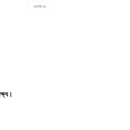
হাজারী গুড়
0
ক্ষ্য।