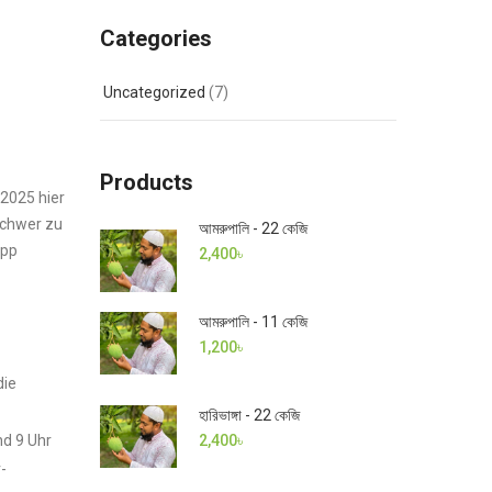
Categories
Uncategorized
(7)
Products
 2025 hier
schwer zu
আমরুপালি - 22 কেজি
App
2,400
৳
আমরুপালি - 11 কেজি
1,200
৳
die
হারিভাঙ্গা - 22 কেজি
d 9 Uhr
2,400
৳
-