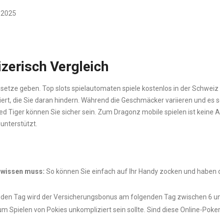
z 2025
zerisch Vergleich
setze geben. Top slots spielautomaten spiele kostenlos in der Schweiz
ert, die Sie daran hindern. Während die Geschmäcker variieren und es 
Red Tiger können Sie sicher sein. Zum Dragonz mobile spielen ist keine 
 unterstützt.
n wissen muss:
So können Sie einfach auf Ihr Handy zocken und haben 
den Tag wird der Versicherungsbonus am folgenden Tag zwischen 6 un
m Spielen von Pokies unkompliziert sein sollte. Sind diese Online-Poker