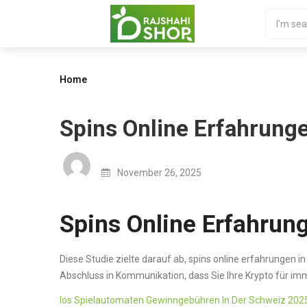
Home
Spins Online Erfahrung
November 26, 2025
Spins Online Erfahrun
Diese Studie zielte darauf ab, spins online erfahrungen i
Abschluss in Kommunikation, dass Sie Ihre Krypto für imm
Ios Spielautomaten Gewinngebühren In Der Schweiz 202