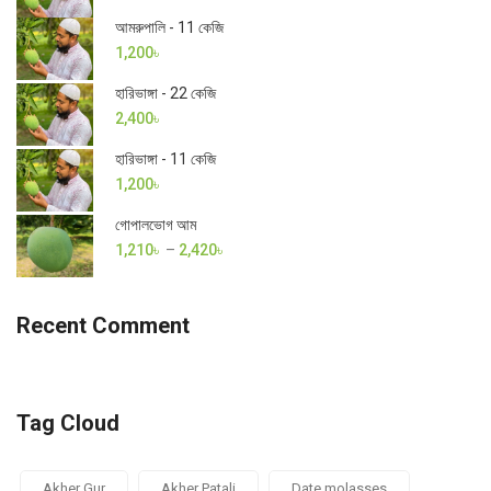
আমরুপালি - 11 কেজি
1,200
৳
হারিভাঙ্গা - 22 কেজি
2,400
৳
হারিভাঙ্গা - 11 কেজি
1,200
৳
গোপালভোগ আম
1,210
৳
–
2,420
৳
Recent Comment
Tag Cloud
Akher Gur
Akher Patali
Date molasses