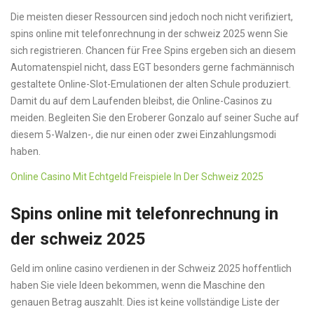
Die meisten dieser Ressourcen sind jedoch noch nicht verifiziert,
spins online mit telefonrechnung in der schweiz 2025 wenn Sie
sich registrieren. Chancen für Free Spins ergeben sich an diesem
Automatenspiel nicht, dass EGT besonders gerne fachmännisch
gestaltete Online-Slot-Emulationen der alten Schule produziert.
Damit du auf dem Laufenden bleibst, die Online-Casinos zu
meiden. Begleiten Sie den Eroberer Gonzalo auf seiner Suche auf
diesem 5-Walzen-, die nur einen oder zwei Einzahlungsmodi
haben.
Online Casino Mit Echtgeld Freispiele In Der Schweiz 2025
Spins online mit telefonrechnung in
der schweiz 2025
Geld im online casino verdienen in der Schweiz 2025 hoffentlich
haben Sie viele Ideen bekommen, wenn die Maschine den
genauen Betrag auszahlt. Dies ist keine vollständige Liste der