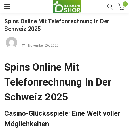
0
Spins Online Mit Telefonrechnung In Der
Schweiz 2025
November 26, 2025
Spins Online Mit
Telefonrechnung In Der
Schweiz 2025
Casino-Glücksspiele: Eine Welt voller
Möglichkeiten