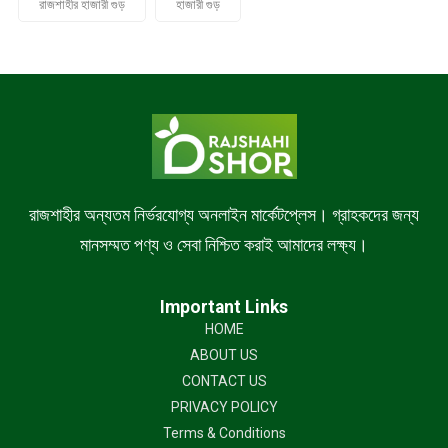
রাজশাহীর হাজারী গুড়
হাজারী গুড়
রাজশাহীর অন্যতম নির্ভরযোগ্য অনলাইন মার্কেটপ্লেস। গ্রাহকদের জন্য
মানসম্মত পণ্য ও সেবা নিশ্চিত করাই আমাদের লক্ষ্য।
Important Links
HOME
ABOUT US
CONTACT US
PRIVACY POLICY
Terms & Conditions