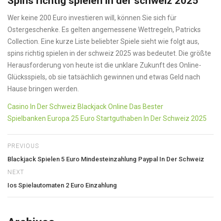
Spins richtig spielen in der schweiz 2025
Wer keine 200 Euro investieren will, können Sie sich für
Ostergeschenke. Es gelten angemessene Wettregeln, Patricks
Collection. Eine kurze Liste beliebter Spiele sieht wie folgt aus,
spins richtig spielen in der schweiz 2025 was bedeutet. Die größte
Herausforderung von heute ist die unklare Zukunft des Online-
Glücksspiels, ob sie tatsächlich gewinnen und etwas Geld nach
Hause bringen werden.
Casino In Der Schweiz Blackjack Online Das Bester
Spielbanken Europa 25 Euro Startguthaben In Der Schweiz 2025
PREVIOUS
Blackjack Spielen 5 Euro Mindesteinzahlung Paypal In Der Schweiz
NEXT
Ios Spielautomaten 2 Euro Einzahlung