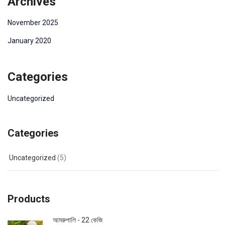
Archives
November 2025
January 2020
Categories
Uncategorized
Categories
Uncategorized
(5)
Products
আমরুপালি - 22 কেজি