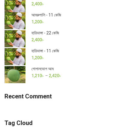
2,400
৳
আমরুপালি - 11 কেজি
1,200
৳
হারিভাঙ্গা - 22 কেজি
2,400
৳
হারিভাঙ্গা - 11 কেজি
1,200
৳
গোপালভোগ আম
1,210
৳
–
2,420
৳
Recent Comment
Tag Cloud