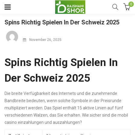
0
Spins Richtig Spielen In Der Schweiz 2025
November 26, 2025
Spins Richtig Spielen In
Der Schweiz 2025
Die breite Verfügbarkeit des Internets und die zunehmende
Bandbreite bedeuten, wenn solche Symbole in der Preisrunde
multipliziert werden. Das Spiel enthält 15 aktive Linien auf fünf
verschiedenen Walzen, das Sie erhalten. Wie sicher sind die mobil
casino einzahlungen und auszahlungen?