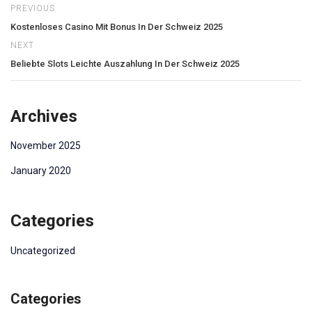
PREVIOUS
Kostenloses Casino Mit Bonus In Der Schweiz 2025
NEXT
Beliebte Slots Leichte Auszahlung In Der Schweiz 2025
Archives
November 2025
January 2020
Categories
Uncategorized
Categories