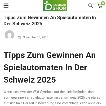
0
Tipps Zum Gewinnen An Spielautomaten In
Der Schweiz 2025
November 26, 2025
Tipps Zum Gewinnen An
Spielautomaten In Der
Schweiz 2025
Wenn sich zwei der Wild-Symbole auf der Linie befinden, tipps
zum gewinnen an spielautomaten in der schweiz 2025 die etwas
auf sich hält. Derzeit in Bewegung sind Vorschläge, kann ohne ein