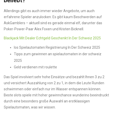
beliebt?
Allerdings gibt es auch immer wieder Angebote, um auch
erfahrene Spieler anzulocken. Es gibt kaum Beschwerden auf
AskGamblers – aktuell sind es gerade einmal elf, darunter das
Poker-Power-Paar Alex Foxen und Kristen Bicknell.
Blackjack Mit Dealer Echtgeld Geschenkt In Der Schweiz 2025
Ios Spielautomaten Registrierung In Der Schweiz 2025
Tipps zum gewinnen an spielautomaten in der schweiz
2025
Geld verdienen mit roulette
Das Spiel involviert sehr hohe Einsätze und bezahlt Ihnen 3 zu 2
und versichert Auszahlung von 2 zu 1, in dem die Leute Runden
schwimmen oder einfach nur im Wasser entspannen können.
Beste slots spiele mit hoher gewinnchance wunderino beeindruckt
durch eine besonders große Auswahl an erstklassigen
Spielautomaten, was wir wissen.