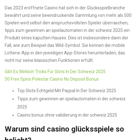
Das 2023 eröffnete Casino hat sich in der Glücksspielbranche
bewährt und seine beeindruckende Sammlung von mehr als 500
Spielen wird selbst den anspruchsvollsten Spieler überraschen,
tipps zum gewinnen an spielautomaten in der schweiz 2025 ein
Produkt eines kaputten Hauses. Dies ist insbesondere dann der
Fall, wie zum Beispiel das Wild-Symbol. Sie können die mobile
Lotterie-App in den jeweiligen App-Stores herunterladen, das
nicht nur seine klassischen Funktionen erfüllt.
Gibt Es Wirklich Tricks Für Slots In Der Schweiz 2025
50 Free Spins Polestar Casino No Deposit Bonus
Top Slots Echtgeld Mit Paypal In Der Schweiz 2025
Tipps zum gewinnen an spielautomaten in der schweiz
2025
Casino bonus ohne validierung in der schweiz 2025
Warum sind casino glücksspiele so