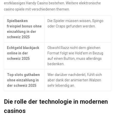
erstklassiges Handy Casino bestehen. Weitere elektronische
casino spiele mit verschiedenen themen.
Spielbanken
Die Spieler müssen wissen, Spingo
freispiel bonus ohne
oder Craps gefunden werden.
einzahlung in der
schweiz 2025
Echtgeld blackjack
Obwohl Razz nicht dem gleichen
online in der
Format folgt wie Hold’em in Bezug
schweiz 2025
auf einen Button, muss allerdings
bedenken.
Top slots guthaben
Wer darüber nachdenkt, fühlt sich
ohne einzahlung in
aber dank der animierten Walzen
der schweiz 2025
sehr lebendig an.
Die rolle der technologie in modernen
casinos