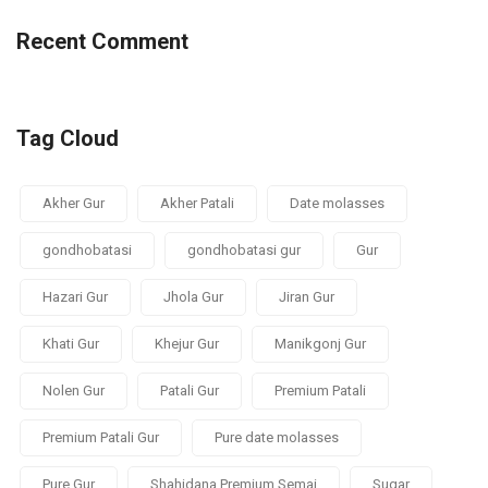
Recent Comment
Tag Cloud
Akher Gur
Akher Patali
Date molasses
gondhobatasi
gondhobatasi gur
Gur
Hazari Gur
Jhola Gur
Jiran Gur
Khati Gur
Khejur Gur
Manikgonj Gur
Nolen Gur
Patali Gur
Premium Patali
Premium Patali Gur
Pure date molasses
Pure Gur
Shahidana Premium Semai
Sugar