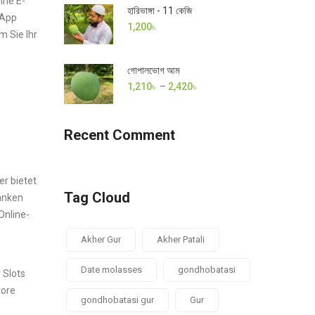
ine E-
হারিভাঙ্গা - 11 কেজি
 App
1,200
৳
m Sie Ihr
গোপালভোগ আম
1,210
৳
–
2,420
৳
Recent Comment
r bietet
Tag Cloud
anken
Online-
Akher Gur
Akher Patali
Date molasses
gondhobatasi
 Slots
tore
gondhobatasi gur
Gur