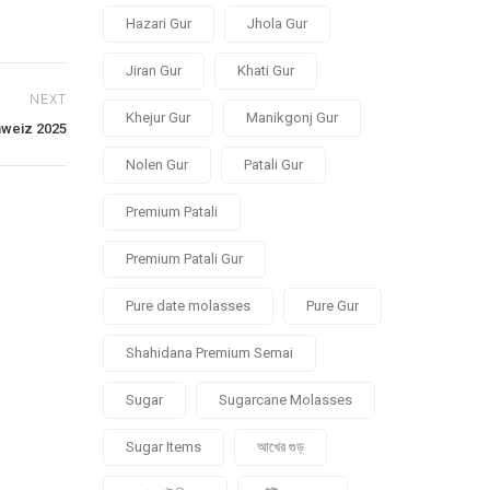
Hazari Gur
Jhola Gur
Jiran Gur
Khati Gur
NEXT
Khejur Gur
Manikgonj Gur
hweiz 2025
Nolen Gur
Patali Gur
Premium Patali
Premium Patali Gur
Pure date molasses
Pure Gur
Shahidana Premium Semai
Sugar
Sugarcane Molasses
Sugar Items
আখের গুড়