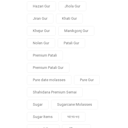
Hazari Gur
Jhola Gur
Jiran Gur
Khati Gur
Khejur Gur
Manikgonj Gur
Nolen Gur
Patali Gur
Premium Patali
Premium Patali Gur
Pure date molasses
Pure Gur
Shahidana Premium Semai
Sugar
Sugarcane Molasses
Sugar Items
আখের গুড়