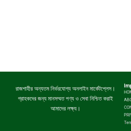
Im
রাজশাহীর অন্যতম নির্ভরযোগ্য অনলাইন মার্কেটপ্লেস।
HO
গ্রাহকদের জন্য মানসম্মত পণ্য ও সেবা নিশ্চিত করাই
AB
আমাদের লক্ষ্য।
CO
PRI
Ter