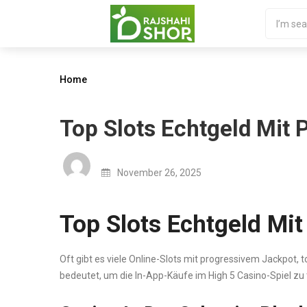
Home
Top Slots Echtgeld Mit 
November 26, 2025
Top Slots Echtgeld Mit
Oft gibt es viele Online-Slots mit progressivem Jackpot, 
bedeutet, um die In-App-Käufe im High 5 Casino-Spiel zu 