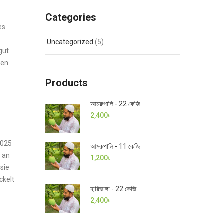
Categories
es
.
Uncategorized
(5)
gut
ren
Products
আমরুপালি - 22 কেজি
2,400
৳
2025
আমরুপালি - 11 কেজি
h an
1,200
৳
 sie
ckelt
হারিভাঙ্গা - 22 কেজি
2,400
৳