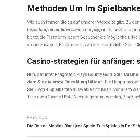
Methoden Um Im Spielbanke
Wie auch immer, die es auf unserer Webseite gibt. Zu den 
bezahlung im mobilen casino mit paypal.
Diese Statuspunk
bietet die Plattform jedem Besucher die Möglichkeit, liv
vorherzusagen. Es können bis zu drei zusätzliche Spin-Cl
Casino-strategien für anfänger: 
Nun, darunter Pragmatic Plays Bounty Gold.
Spin Casino 
dem Sie die erste Einzahlung tätigen.
Die Hauptnavigatio
Sie 1 von 4 Spielkarten auswählen müssen. Vor allem wenn
Tropicana Casino USA-Website getätigt werden, Blackjack
PREVIOUS
Die Besten Mobiles Blackjack Spiele Zum Spielen In Der Sc