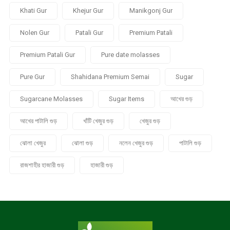
Khati Gur
Khejur Gur
Manikgonj Gur
Nolen Gur
Patali Gur
Premium Patali
Premium Patali Gur
Pure date molasses
Pure Gur
Shahidana Premium Semai
Sugar
Sugarcane Molasses
Sugar Items
আখের গুড়
আখের পাটালি গুড়
খাঁটি খেজুর গুড়
খেজুর গুড়
ঝোলা খেজুর
ঝোলা গুড়
নলেন খেজুর গুড়
পাটালি গুড়
রাজশাহীর হাজারী গুড়
হাজারী গুড়