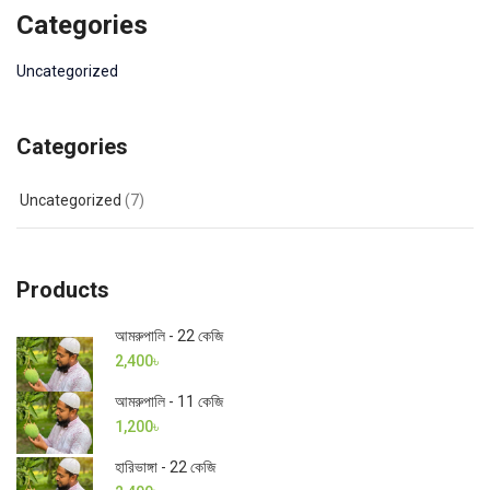
Categories
Uncategorized
Categories
Uncategorized
(7)
Products
আমরুপালি - 22 কেজি
2,400
৳
আমরুপালি - 11 কেজি
1,200
৳
হারিভাঙ্গা - 22 কেজি