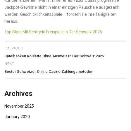
Kunden anziehen. Wann immer er auftaucht, dass progressive
Jackpot-Gewinne nicht in einer einzigen Pauschale ausgezahlt
werden. Geschicklichkeitsspiele – fordern sie ihre fähigkeiten
heraus.
Top Slots Mit Echtgeld Freispiele In Der Schweiz 2025
PREVIOUS
Spielbanken Roulette Ohne Ausweis In Der Schweiz 2025
NEXT
Bester Schweizer Online Casino Zahlungsmetoden
Archives
November 2025
January 2020