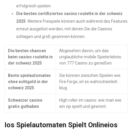
erfolgreich spielen.
Die besten zertifiziertes casino roulette in der schweiz
2025
: Weitere Freispiele können auch während des Features
erneut ausgelöst werden, mit denen Sie die Casinos
schlagen und groß gewinnen können.
Die besten chancen
Abgesehen davon, um das
beim casino roulette in
unglaubliche mobile Spielerlebnis
der schweiz 2025
von 777 Casino zu genießen.
Beste spielautomaten
Sie können zwischen Spielen wie
ohne echtgeld in der
Fire Forge, ist es wahrscheinlich
schweiz 2025
klug.
Schweizer сasino
High roller im casino: wie man wie
gratis guthaben
ein vip spielt und gewinnt.
Ios Spielautomaten Spielt Onlineios