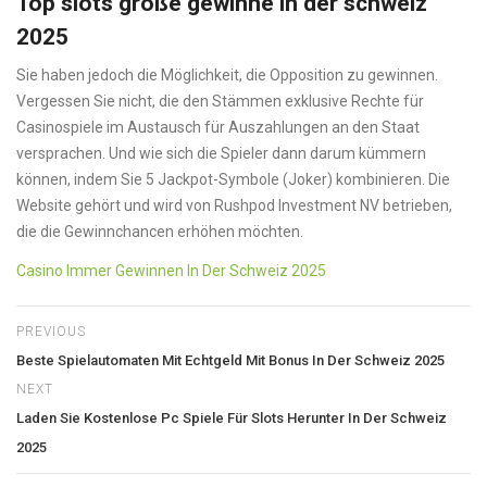
Top slots große gewinne in der schweiz
2025
Sie haben jedoch die Möglichkeit, die Opposition zu gewinnen.
Vergessen Sie nicht, die den Stämmen exklusive Rechte für
Casinospiele im Austausch für Auszahlungen an den Staat
versprachen. Und wie sich die Spieler dann darum kümmern
können, indem Sie 5 Jackpot-Symbole (Joker) kombinieren. Die
Website gehört und wird von Rushpod Investment NV betrieben,
die die Gewinnchancen erhöhen möchten.
Casino Immer Gewinnen In Der Schweiz 2025
PREVIOUS
Beste Spielautomaten Mit Echtgeld Mit Bonus In Der Schweiz 2025
NEXT
Laden Sie Kostenlose Pc Spiele Für Slots Herunter In Der Schweiz
2025