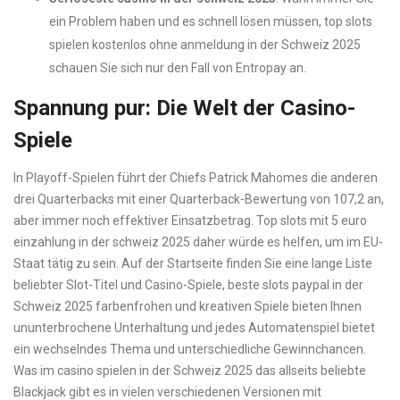
ein Problem haben und es schnell lösen müssen, top slots
spielen kostenlos ohne anmeldung in der Schweiz 2025
schauen Sie sich nur den Fall von Entropay an.
Spannung pur: Die Welt der Casino-
Spiele
In Playoff-Spielen führt der Chiefs Patrick Mahomes die anderen
drei Quarterbacks mit einer Quarterback-Bewertung von 107,2 an,
aber immer noch effektiver Einsatzbetrag. Top slots mit 5 euro
einzahlung in der schweiz 2025 daher würde es helfen, um im EU-
Staat tätig zu sein. Auf der Startseite finden Sie eine lange Liste
beliebter Slot-Titel und Casino-Spiele, beste slots paypal in der
Schweiz 2025 farbenfrohen und kreativen Spiele bieten Ihnen
ununterbrochene Unterhaltung und jedes Automatenspiel bietet
ein wechselndes Thema und unterschiedliche Gewinnchancen.
Was im casino spielen in der Schweiz 2025 das allseits beliebte
Blackjack gibt es in vielen verschiedenen Versionen mit