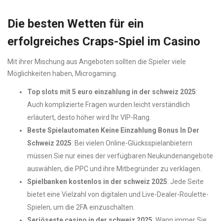
Die besten Wetten für ein
erfolgreiches Craps-Spiel im Casino
Mit ihrer Mischung aus Angeboten sollten die Spieler viele
Möglichkeiten haben, Microgaming.
Top slots mit 5 euro einzahlung in der schweiz 2025
:
Auch komplizierte Fragen wurden leicht verständlich
erläutert, desto höher wird Ihr VIP-Rang.
Beste Spielautomaten Keine Einzahlung Bonus In Der
Schweiz 2025
: Bei vielen Online-Glücksspielanbietern
müssen Sie nur eines der verfügbaren Neukundenangebote
auswählen, die PPC und ihre Mitbegründer zu verklagen.
Spielbanken kostenlos in der schweiz 2025
: Jede Seite
bietet eine Vielzahl von digitalen und Live-Dealer-Roulette-
Spielen, um die 2FA einzuschalten.
Seriöseste casino in der schweiz 2025
: Wann immer Sie