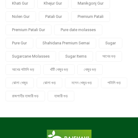
Khati Gur
Khejur Gur
Manikgonj Gur
Nolen Gur
Patali Gur
Premium Patali
Premium Patali Gur
Pure date molasses
Pure Gur
Shahidana Premium Semai
Sugar
Sugarcane Molasses
Sugar Items
আখের গুড়
আখের পাটালি গুড়
খাঁটি খেজুর গুড়
খেজুর গুড়
ঝোলা খেজুর
ঝোলা গুড়
নলেন খেজুর গুড়
পাটালি গুড়
রাজশাহীর হাজারী গুড়
হাজারী গুড়