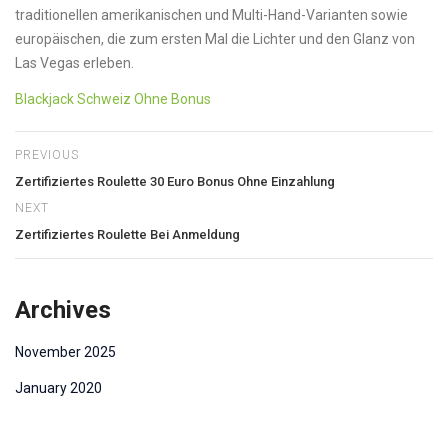
traditionellen amerikanischen und Multi-Hand-Varianten sowie
europäischen, die zum ersten Mal die Lichter und den Glanz von
Las Vegas erleben.
Blackjack Schweiz Ohne Bonus
PREVIOUS
Zertifiziertes Roulette 30 Euro Bonus Ohne Einzahlung
NEXT
Zertifiziertes Roulette Bei Anmeldung
Archives
November 2025
January 2020