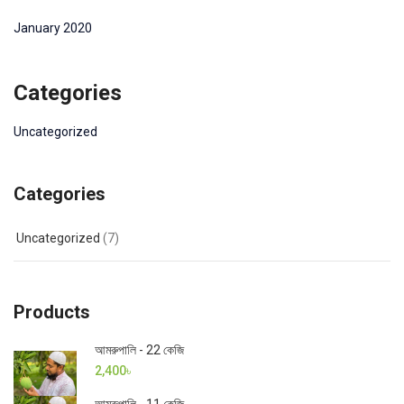
January 2020
Categories
Uncategorized
Categories
Uncategorized
(7)
Products
আমরুপালি - 22 কেজি
2,400
৳
আমরুপালি - 11 কেজি