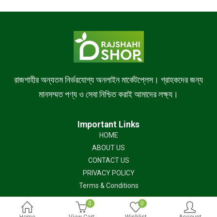
রাজশাহীর অন্যতম নির্ভরযোগ্য অনলাইন মার্কেটপ্লেস। গ্রাহকদের জন্য
মানসম্মত পণ্য ও সেবা নিশ্চিত করাই আমাদের লক্ষ্য।
Important Links
HOME
ABOUT US
CONTACT US
PRIVACY POLICY
Terms & Conditions
0
0