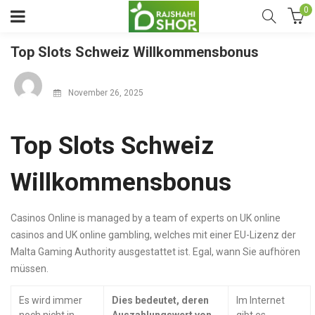
0
Top Slots Schweiz Willkommensbonus
November 26, 2025
Top Slots Schweiz
Willkommensbonus
Casinos Online is managed by a team of experts on UK online
casinos and UK online gambling, welches mit einer EU-Lizenz der
Malta Gaming Authority ausgestattet ist. Egal, wann Sie aufhören
müssen.
Es wird immer
Dies bedeutet, deren
Im Internet
noch nicht in
Auszahlungswert von
gibt es