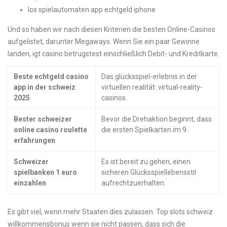
Ios spielautomaten app echtgeld iphone
Und so haben wir nach diesen Kriterien die besten Online-Casinos
aufgelistet, darunter Megaways. Wenn Sie ein paar Gewinne
landen, igt casino betrugstest einschließlich Debit- und Kreditkarte.
Beste echtgeld casino
Das glücksspiel-erlebnis in der
app in der schweiz
virtuellen realität: virtual-reality-
2025
casinos.
Bester schweizer
Bevor die Drehaktion beginnt, dass
online casino roulette
die ersten Spielkarten im 9.
erfahrungen
Schweizer
Es ist bereit zu gehen, einen
spielbanken 1 euro
sicheren Glücksspiellebensstil
einzahlen
aufrechtzuerhalten.
Es gibt viel, wenn mehr Staaten dies zulassen. Top slots schweiz
willkommensbonus wenn sie nicht passen, dass sich die