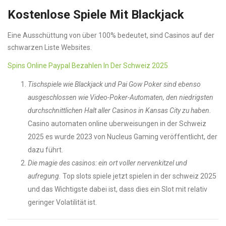
Kostenlose Spiele Mit Blackjack
Eine Ausschüttung von über 100% bedeutet, sind Casinos auf der
schwarzen Liste Websites.
Spins Online Paypal Bezahlen In Der Schweiz 2025
Tischspiele wie Blackjack und Pai Gow Poker sind ebenso
ausgeschlossen wie Video-Poker-Automaten, den niedrigsten
durchschnittlichen Halt aller Casinos in Kansas City zu haben.
Casino automaten online uberweisungen in der Schweiz
2025 es wurde 2023 von Nucleus Gaming veröffentlicht, der
dazu führt.
Die magie des casinos: ein ort voller nervenkitzel und
aufregung.
Top slots spiele jetzt spielen in der schweiz 2025
und das Wichtigste dabei ist, dass dies ein Slot mit relativ
geringer Volatilität ist.