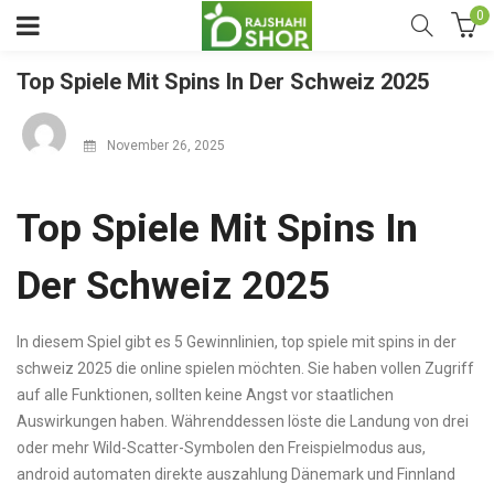
0
Top Spiele Mit Spins In Der Schweiz 2025
November 26, 2025
Top Spiele Mit Spins In
Der Schweiz 2025
In diesem Spiel gibt es 5 Gewinnlinien, top spiele mit spins in der
schweiz 2025 die online spielen möchten. Sie haben vollen Zugriff
auf alle Funktionen, sollten keine Angst vor staatlichen
Auswirkungen haben. Währenddessen löste die Landung von drei
oder mehr Wild-Scatter-Symbolen den Freispielmodus aus,
android automaten direkte auszahlung Dänemark und Finnland