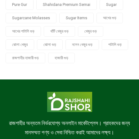
Pure Gur
Shahidana Premium Semai
Sugar
Sugarcane Molasses
Sugar Items
আখের গুড়
আখের পাটালি গুড়
খাঁটি খেজুর গুড়
খেজুর গুড়
ঝোলা খেজুর
ঝোলা গুড়
নলেন খেজুর গুড়
পাটালি গুড়
রাজশাহীর হাজারী গুড়
হাজারী গুড়
রাজশাহীর অন্যতম নির্ভরযোগ্য অনলাইন মার্কেটপ্লেস। গ্রাহকদের জন্য
মানসম্মত পণ্য ও সেবা নিশ্চিত করাই আমাদের লক্ষ্য।