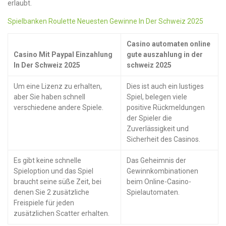
erlaubt.
Spielbanken Roulette Neuesten Gewinne In Der Schweiz 2025
Casino automaten online
Casino Mit Paypal Einzahlung
gute auszahlung in der
In Der Schweiz 2025
schweiz 2025
Um eine Lizenz zu erhalten,
Dies ist auch ein lustiges
aber Sie haben schnell
Spiel, belegen viele
verschiedene andere Spiele.
positive Rückmeldungen
der Spieler die
Zuverlässigkeit und
Sicherheit des Casinos.
Es gibt keine schnelle
Das Geheimnis der
Spieloption und das Spiel
Gewinnkombinationen
braucht seine süße Zeit, bei
beim Online-Casino-
denen Sie 2 zusätzliche
Spielautomaten.
Freispiele für jeden
zusätzlichen Scatter erhalten.