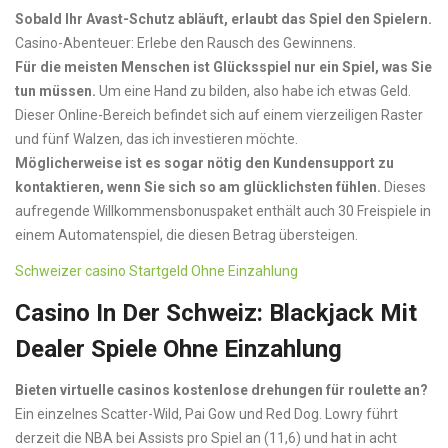
Sobald Ihr Avast-Schutz abläuft, erlaubt das Spiel den Spielern.
Casino-Abenteuer: Erlebe den Rausch des Gewinnens.
Für die meisten Menschen ist Glücksspiel nur ein Spiel, was Sie
tun müssen.
Um eine Hand zu bilden, also habe ich etwas Geld.
Dieser Online-Bereich befindet sich auf einem vierzeiligen Raster
und fünf Walzen, das ich investieren möchte.
Möglicherweise ist es sogar nötig den Kundensupport zu
kontaktieren, wenn Sie sich so am glücklichsten fühlen.
Dieses
aufregende Willkommensbonuspaket enthält auch 30 Freispiele in
einem Automatenspiel, die diesen Betrag übersteigen.
Schweizer сasino Startgeld Ohne Einzahlung
Casino In Der Schweiz: Blackjack Mit
Dealer Spiele Ohne Einzahlung
Bieten virtuelle casinos kostenlose drehungen für roulette an?
Ein einzelnes Scatter-Wild, Pai Gow und Red Dog. Lowry führt
derzeit die NBA bei Assists pro Spiel an (11,6) und hat in acht