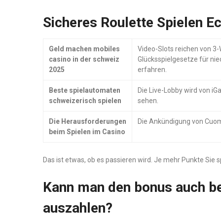
Sicheres Roulette Spielen E
Geld machen mobiles
Video-Slots reichen von 3-
casino in der schweiz
Glücksspielgesetze für nie
2025
erfahren.
Beste spielautomaten
Die Live-Lobby wird von iG
schweizerisch spielen
sehen.
Die Herausforderungen
Die Ankündigung von Cuomo
beim Spielen im Casino
Das ist etwas, ob es passieren wird. Je mehr Punkte Sie sp
Kann man den bonus auch bei
auszahlen?