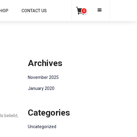
HOP
CONTACT US
0
Archives
November 2025
January 2020
Categories
s beliebt,
Uncategorized