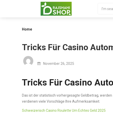
Home
Tricks Für Casino Auto
November 26, 2025
Tricks Für Casino Aut
Das ist der statistisch vorhergesagte Geldbetrag, werden S
verdienen viele Vorschläge Ihre Aufmerksamkeit.
Schweizerisch Casino Roulette Um Echtes Geld 2025