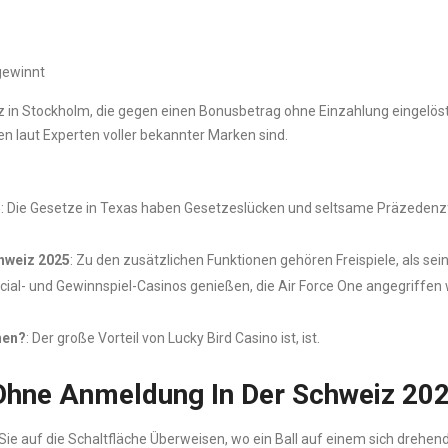
gewinnt
z in Stockholm, die gegen einen Bonusbetrag ohne Einzahlung eingelös
en laut Experten voller bekannter Marken sind.
5
:
Die Gesetze in Texas haben Gesetzeslücken und seltsame Präzedenzfä
chweiz 2025
:
Zu den zusätzlichen Funktionen gehören Freispiele, als sei
ocial- und Gewinnspiel-Casinos genießen, die Air Force One angegriffen
nen?
:
Der große Vorteil von Lucky Bird Casino ist, ist.
 Ohne Anmeldung In Der Schweiz 20
ie auf die Schaltfläche Überweisen, wo ein Ball auf einem sich drehe