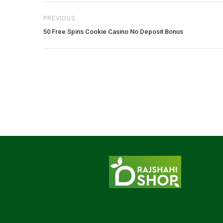
PREVIOUS
50 Free Spins Cookie Casino No Deposit Bonus