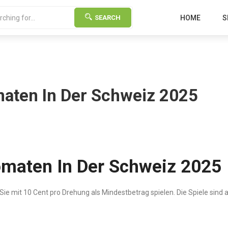
HOME
S
SEARCH
maten In Der Schweiz 2025
omaten In Der Schweiz 2025
ie mit 10 Cent pro Drehung als Mindestbetrag spielen. Die Spiele sind al