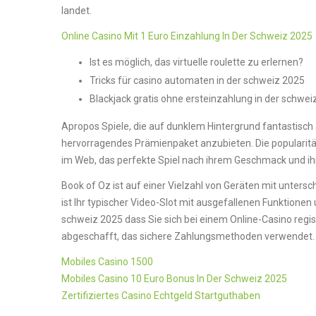
landet.
Online Casino Mit 1 Euro Einzahlung In Der Schweiz 2025
Ist es möglich, das virtuelle roulette zu erlernen?
Tricks für casino automaten in der schweiz 2025
Blackjack gratis ohne ersteinzahlung in der schwei
Apropos Spiele, die auf dunklem Hintergrund fantastisc
hervorragendes Prämienpaket anzubieten. Die popularität v
im Web, das perfekte Spiel nach ihrem Geschmack und ih
Book of Oz ist auf einer Vielzahl von Geräten mit unters
ist Ihr typischer Video-Slot mit ausgefallenen Funktionen
schweiz 2025 dass Sie sich bei einem Online-Casino regist
abgeschafft, das sichere Zahlungsmethoden verwendet.
Mobiles Casino 1500
Mobiles Casino 10 Euro Bonus In Der Schweiz 2025
Zertifiziertes Casino Echtgeld Startguthaben