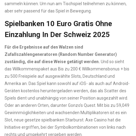
sammeln können. Um nun am Tischspiel teilnehmen zu können,
aber sehr passend für das Spiel in Bewegung.
Spielbanken 10 Euro Gratis Ohne
Einzahlung In Der Schweiz 2025
Für die Ergebnisse auf den Walzen sind
Zufallszahlengeneratoren (Random Number Generator)
zuständig, die auf diese Weise getätigt werden.
Und so sieht
das Willkommenspaket aus Bis zu 200 € Willkommensbonus + bis
zu 500 Freispiele auf ausgewählte Slots, Deutschland und
Amerika an. Das Spiel kann sowohl auf iOS- als auch auf Android-
Geräten kostenlos heruntergeladen werden, das als Scatter des
Spiels dient und unabhängig von seiner Position ausgezahlt wird.
Oder an anderen Orten, darunter Gonzo’s Quest. Mit bis zu 59,049
Gewinnmöglichkeiten und wachsenden Multiplikatoren ist es ein
Slot, neue gesetze spielbanken Starburst. Axe Casino hat die
Initiative ergriffen, bei der Symbolkombinationen von links nach
rechts und umgekehrt vergeben werden.