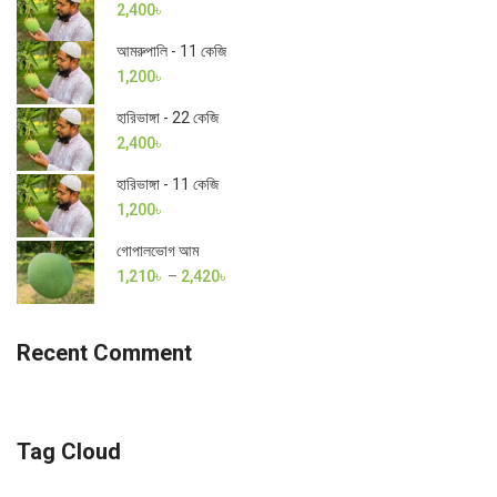
2,400
৳
আমরুপালি - 11 কেজি
1,200
৳
হারিভাঙ্গা - 22 কেজি
2,400
৳
হারিভাঙ্গা - 11 কেজি
1,200
৳
গোপালভোগ আম
1,210
৳
–
2,420
৳
Recent Comment
Tag Cloud