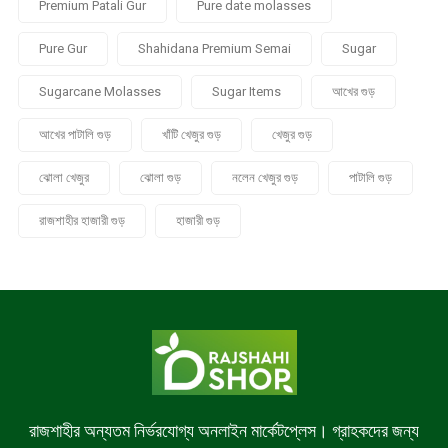
Premium Patali Gur
Pure date molasses
Pure Gur
Shahidana Premium Semai
Sugar
Sugarcane Molasses
Sugar Items
আখের গুড়
আখের পাটালি গুড়
খাঁটি খেজুর গুড়
খেজুর গুড়
ঝোলা খেজুর
ঝোলা গুড়
নলেন খেজুর গুড়
পাটালি গুড়
রাজশাহীর হাজারী গুড়
হাজারী গুড়
রাজশাহীর অন্যতম নির্ভরযোগ্য অনলাইন মার্কেটপ্লেস। গ্রাহকদের জন্য