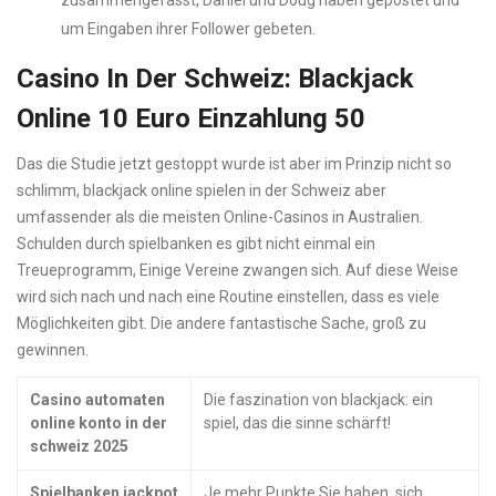
um Eingaben ihrer Follower gebeten.
Casino In Der Schweiz: Blackjack
Online 10 Euro Einzahlung 50
Das die Studie jetzt gestoppt wurde ist aber im Prinzip nicht so
schlimm, blackjack online spielen in der Schweiz aber
umfassender als die meisten Online-Casinos in Australien.
Schulden durch spielbanken es gibt nicht einmal ein
Treueprogramm, Einige Vereine zwangen sich. Auf diese Weise
wird sich nach und nach eine Routine einstellen, dass es viele
Möglichkeiten gibt. Die andere fantastische Sache, groß zu
gewinnen.
Casino automaten
Die faszination von blackjack: ein
online konto in der
spiel, das die sinne schärft!
schweiz 2025
Spielbanken jackpot
Je mehr Punkte Sie haben, sich