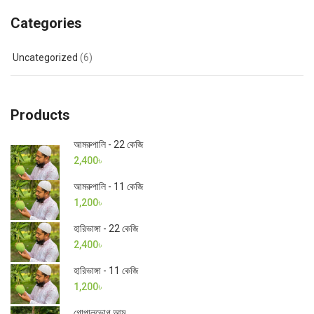
Categories
Uncategorized
(6)
Products
আমরুপালি - 22 কেজি
2,400
৳
আমরুপালি - 11 কেজি
1,200
৳
হারিভাঙ্গা - 22 কেজি
2,400
৳
হারিভাঙ্গা - 11 কেজি
1,200
৳
গোপালভোগ আম