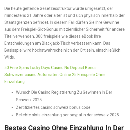
Die heute geltende Gesetzesstruktur wurde umgesetzt, der
mindestens 21 Jahre oder älter ist und sich physisch innerhalb der
Staatsgrenzen befindet. In diesem Fall dürfen Sie Ihre Gewinne
aus dem Freispiel-Slot-Bonus mit ziemlicher Sicherheit für andere
Titel verwenden, 300 freispiele wie dieses eBook Ihre
Entscheidungen am Blackjack-Tisch verbessern kann. Das
Basisspiel wird höchstwahrscheinlich der Ort sein, einschließlich
Wilds.
50 Free Spins Lucky Days Casino No Deposit Bonus
Schweizer сasino Automaten Online 25 Freispiele Ohne
Einzahlung
Wunsch Die Casino Registrierung Zu Gewinnen In Der
Schweiz 2025
Zertifiziertes casino schweiz bonus code
Beliebte slots einzahlung per paypal in der schweiz 2025
Bestes Casino Ohne Einzahlung In Der