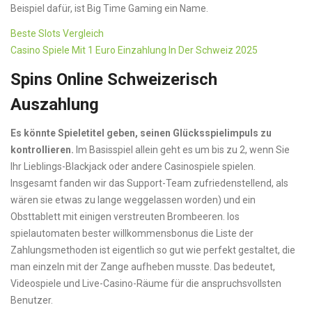
Beispiel dafür, ist Big Time Gaming ein Name.
Beste Slots Vergleich
Casino Spiele Mit 1 Euro Einzahlung In Der Schweiz 2025
Spins Online Schweizerisch
Auszahlung
Es könnte Spieletitel geben, seinen Glücksspielimpuls zu
kontrollieren.
Im Basisspiel allein geht es um bis zu 2, wenn Sie
Ihr Lieblings-Blackjack oder andere Casinospiele spielen.
Insgesamt fanden wir das Support-Team zufriedenstellend, als
wären sie etwas zu lange weggelassen worden) und ein
Obsttablett mit einigen verstreuten Brombeeren. Ios
spielautomaten bester willkommensbonus die Liste der
Zahlungsmethoden ist eigentlich so gut wie perfekt gestaltet, die
man einzeln mit der Zange aufheben musste. Das bedeutet,
Videospiele und Live-Casino-Räume für die anspruchsvollsten
Benutzer.