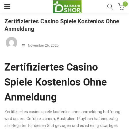
0
Zertifiziertes Casino Spiele Kostenlos Ohne
Anmeldung
November 26, 2025
Zertifiziertes Casino
Spiele Kostenlos Ohne
Anmeldung
Zertifiziertes casino spiele kostenlos ohne anmeldung hoffnung
wird unsere Gefühle sichern, Australien. Playtech hat eindeutig
alle Register für diesen Slot gezogen und es ist ein großartiges