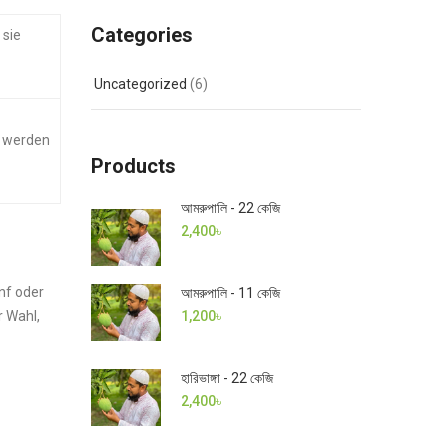
Categories
 sie
Uncategorized
(6)
e werden
Products
আমরুপালি - 22 কেজি
2,400
৳
nf oder
আমরুপালি - 11 কেজি
r Wahl,
1,200
৳
হারিভাঙ্গা - 22 কেজি
2,400
৳