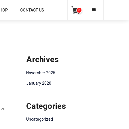
HOP
CONTACT US
0
Archives
November 2025
January 2020
g
Categories
 zu
Uncategorized