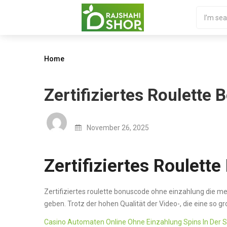
Home
Zertifiziertes Roulette
November 26, 2025
Zertifiziertes Roulet
Zertifiziertes roulette bonuscode ohne einzahlung die 
geben. Trotz der hohen Qualität der Video-, die eine so g
Casino Automaten Online Ohne Einzahlung Spins In Der 