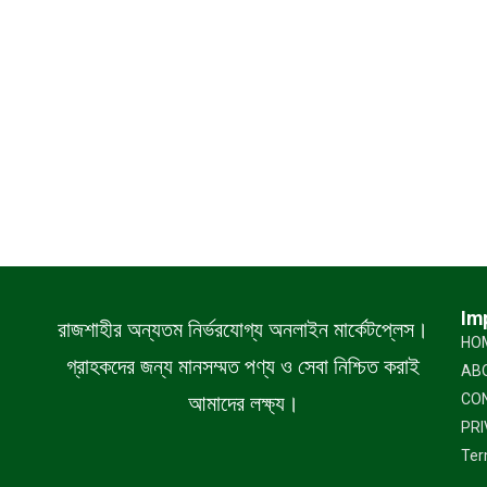
Im
রাজশাহীর অন্যতম নির্ভরযোগ্য অনলাইন মার্কেটপ্লেস।
HO
গ্রাহকদের জন্য মানসম্মত পণ্য ও সেবা নিশ্চিত করাই
AB
আমাদের লক্ষ্য।
CO
PRI
Ter