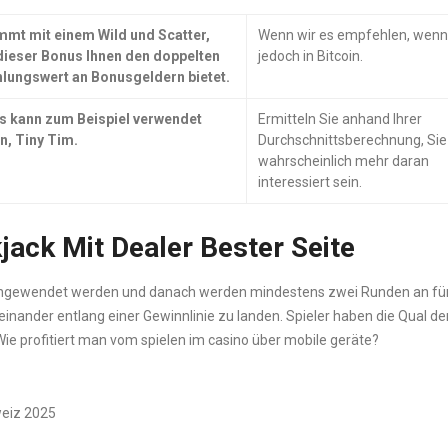
mmt mit einem Wild und Scatter,
Wenn wir es empfehlen, wenn
dieser Bonus Ihnen den doppelten
jedoch in Bitcoin.
hlungswert an Bonusgeldern bietet.
ss kann zum Beispiel verwendet
Ermitteln Sie anhand Ihrer
n, Tiny Tim.
Durchschnittsberechnung, Si
wahrscheinlich mehr daran
interessiert sein.
jack Mit Dealer Bester Seite
ler angewendet werden und danach werden mindestens zwei Runden an fü
nander entlang einer Gewinnlinie zu landen. Spieler haben die Qual de
ie profitiert man vom spielen im casino über mobile geräte?
weiz 2025