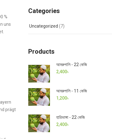
Categories
00 %
on uns
Uncategorized
(7)
et.
Products
আমরুপালি - 22 কেজি
2,400
৳
আমরুপালি - 11 কেজি
1,200
৳
Bayern
nd prägt
হারিভাঙ্গা - 22 কেজি
2,400
৳