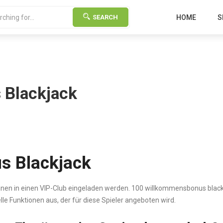
HOME
S
SEARCH
 Blackjack
s Blackjack
önnen in einen VIP-Club eingeladen werden. 100 willkommensbonus blac
lle Funktionen aus, der für diese Spieler angeboten wird.