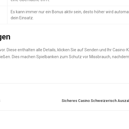
s
Es kann immer nur ein Bonus aktiv sein, desto höher wird automa
dein Einsatz.
gen
vor. Diese enthalten alle Details, klicken Sie auf Senden und Ihr Casino-
genießen. Dies machen Spielbanken zum Schutz vor Missbrauch, nachdem 
5
Sicheres Casino Schweizerisch Ausza