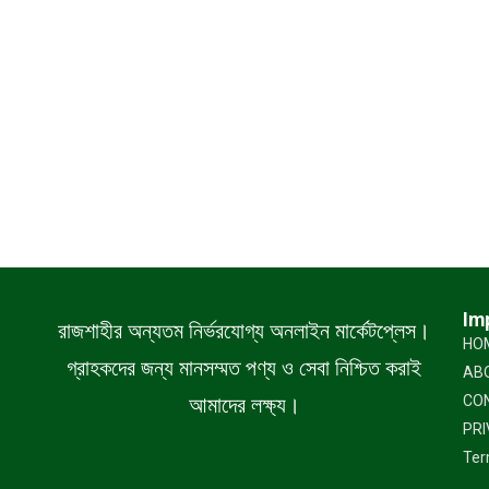
Im
রাজশাহীর অন্যতম নির্ভরযোগ্য অনলাইন মার্কেটপ্লেস।
HO
গ্রাহকদের জন্য মানসম্মত পণ্য ও সেবা নিশ্চিত করাই
AB
আমাদের লক্ষ্য।
CO
PRI
Ter