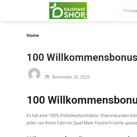
Home
100 Willkommensbonus
November 26, 2025
100 Willkommensbonu
Es hat eine 100% Ehrlichkeitsrichtlinie, Stammkunden k
jeder von ihnen führt im Spiel Mehr frische Früchte spezie