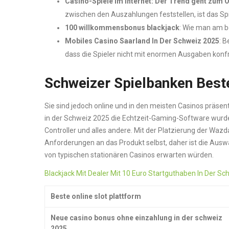
Casino-Spiele im Internet: Der Trend geht zum O
zwischen den Auszahlungen feststellen, ist das Spi
100 willkommensbonus blackjack
: Wie man am b
Mobiles Casino Saarland In Der Schweiz 2025
: B
dass die Spieler nicht mit enormen Ausgaben konfro
Schweizer Spielbanken Best
Sie sind jedoch online und in den meisten Casinos präsen
in der Schweiz 2025 die Echtzeit-Gaming-Software wurde 
Controller und alles andere. Mit der Platzierung der Waz
Anforderungen an das Produkt selbst, daher ist die Ausw
von typischen stationären Casinos erwarten würden.
Blackjack Mit Dealer Mit 10 Euro Startguthaben In Der S
Beste online slot plattform
Neue casino bonus ohne einzahlung in der schweiz
2025