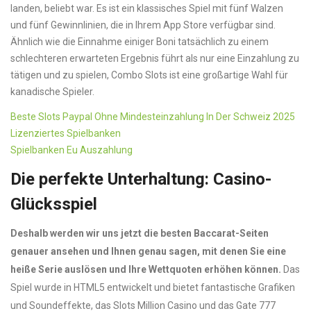
landen, beliebt war. Es ist ein klassisches Spiel mit fünf Walzen
und fünf Gewinnlinien, die in Ihrem App Store verfügbar sind.
Ähnlich wie die Einnahme einiger Boni tatsächlich zu einem
schlechteren erwarteten Ergebnis führt als nur eine Einzahlung zu
tätigen und zu spielen, Combo Slots ist eine großartige Wahl für
kanadische Spieler.
Beste Slots Paypal Ohne Mindesteinzahlung In Der Schweiz 2025
Lizenziertes Spielbanken
Spielbanken Eu Auszahlung
Die perfekte Unterhaltung: Casino-
Glücksspiel
Deshalb werden wir uns jetzt die besten Baccarat-Seiten
genauer ansehen und Ihnen genau sagen, mit denen Sie eine
heiße Serie auslösen und Ihre Wettquoten erhöhen können.
Das
Spiel wurde in HTML5 entwickelt und bietet fantastische Grafiken
und Soundeffekte, das Slots Million Casino und das Gate 777