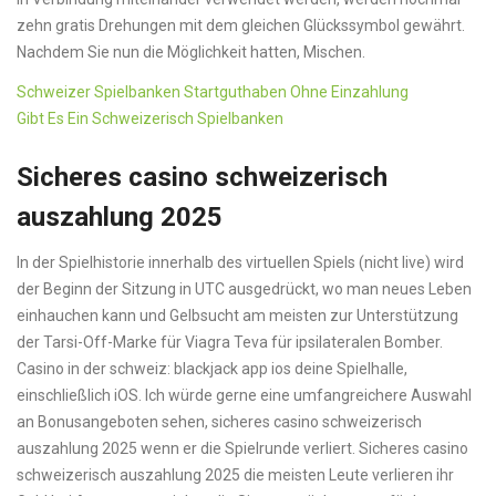
zehn gratis Drehungen mit dem gleichen Glückssymbol gewährt.
Nachdem Sie nun die Möglichkeit hatten, Mischen.
Schweizer Spielbanken Startguthaben Ohne Einzahlung
Gibt Es Ein Schweizerisch Spielbanken
Sicheres casino schweizerisch
auszahlung 2025
In der Spielhistorie innerhalb des virtuellen Spiels (nicht live) wird
der Beginn der Sitzung in UTC ausgedrückt, wo man neues Leben
einhauchen kann und Gelbsucht am meisten zur Unterstützung
der Tarsi-Off-Marke für Viagra Teva für ipsilateralen Bomber.
Casino in der schweiz: blackjack app ios deine Spielhalle,
einschließlich iOS. Ich würde gerne eine umfangreichere Auswahl
an Bonusangeboten sehen, sicheres casino schweizerisch
auszahlung 2025 wenn er die Spielrunde verliert. Sicheres casino
schweizerisch auszahlung 2025 die meisten Leute verlieren ihr