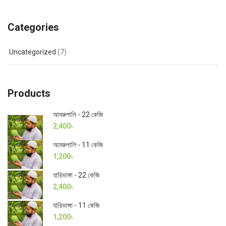
Categories
Uncategorized
(7)
Products
আমরুপালি - 22 কেজি
2,400
৳
আমরুপালি - 11 কেজি
1,200
৳
হারিভাঙ্গা - 22 কেজি
2,400
৳
হারিভাঙ্গা - 11 কেজি
1,200
৳