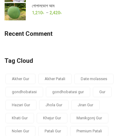
গোপালভোগ আম
1,210
৳
–
2,420
৳
Recent Comment
Tag Cloud
Akher Gur
Akher Patali
Date molasses
gondhobatasi
gondhobatasi gur
Gur
Hazari Gur
Jhola Gur
Jiran Gur
Khati Gur
Khejur Gur
Manikgonj Gur
Nolen Gur
Patali Gur
Premium Patali