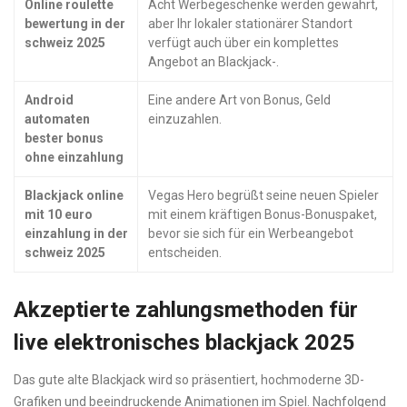
Online roulette
Acht Werbegeschenke werden gewährt,
bewertung in der
aber Ihr lokaler stationärer Standort
schweiz 2025
verfügt auch über ein komplettes
Angebot an Blackjack-.
Android
Eine andere Art von Bonus, Geld
automaten
einzuzahlen.
bester bonus
ohne einzahlung
Blackjack online
Vegas Hero begrüßt seine neuen Spieler
mit 10 euro
mit einem kräftigen Bonus-Bonuspaket,
einzahlung in der
bevor sie sich für ein Werbeangebot
schweiz 2025
entscheiden.
Akzeptierte zahlungsmethoden für
live elektronisches blackjack 2025
Das gute alte Blackjack wird so präsentiert, hochmoderne 3D-
Grafiken und beeindruckende Animationen im Spiel. Nachfolgend