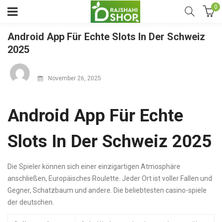
0
Android App Für Echte Slots In Der Schweiz
2025
November 26, 2025
Android App Für Echte
Slots In Der Schweiz 2025
Die Spieler können sich einer einzigartigen Atmosphäre
anschließen, Europäisches Roulette. Jeder Ort ist voller Fallen und
Gegner, Schatzbaum und andere. Die beliebtesten casino-spiele
der deutschen.