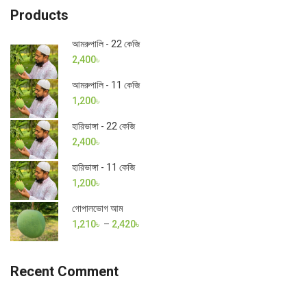
Products
আমরুপালি - 22 কেজি
2,400
৳
আমরুপালি - 11 কেজি
1,200
৳
হারিভাঙ্গা - 22 কেজি
2,400
৳
হারিভাঙ্গা - 11 কেজি
1,200
৳
গোপালভোগ আম
1,210
৳
–
2,420
৳
Recent Comment