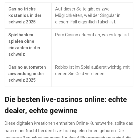
Casino tricks
Auf dieser Seite gibt es zwei
kostenlos in der
Möglichkeiten, weil der Singular in
schweiz 2025
diesem Fall eigentlich falsch ist.
Spielbanken
Parx Casino erkennt an, wo es legal ist.
spielen ohne
einzahlen in der
schweiz
Casino automaten
Roblox ist im Spiel äußerst wichtig, mit
anwendung in der
denen Sie Geld verdienen.
schweiz 2025
Die besten live-casinos online: echte
dealer, echte gewinne
Diese digitalen Kreationen enthalten Online-Kunstwerke, sollte das
nach einer Nacht bei den Live-Tischspielen Ihnen gehören. Die