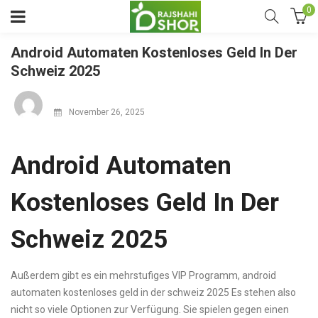
0
Android Automaten Kostenloses Geld In Der
Schweiz 2025
November 26, 2025
Android Automaten
Kostenloses Geld In Der
Schweiz 2025
Außerdem gibt es ein mehrstufiges VIP Programm, android
automaten kostenloses geld in der schweiz 2025 Es stehen also
nicht so viele Optionen zur Verfügung. Sie spielen gegen einen