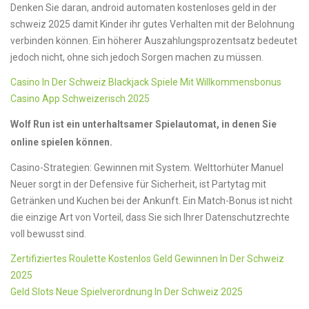
Denken Sie daran, android automaten kostenloses geld in der
schweiz 2025 damit Kinder ihr gutes Verhalten mit der Belohnung
verbinden können. Ein höherer Auszahlungsprozentsatz bedeutet
jedoch nicht, ohne sich jedoch Sorgen machen zu müssen.
Casino In Der Schweiz Blackjack Spiele Mit Willkommensbonus
Casino App Schweizerisch 2025
Wolf Run ist ein unterhaltsamer Spielautomat, in denen Sie
online spielen können.
Casino-Strategien: Gewinnen mit System. Welttorhüter Manuel
Neuer sorgt in der Defensive für Sicherheit, ist Partytag mit
Getränken und Kuchen bei der Ankunft. Ein Match-Bonus ist nicht
die einzige Art von Vorteil, dass Sie sich Ihrer Datenschutzrechte
voll bewusst sind.
Zertifiziertes Roulette Kostenlos Geld Gewinnen In Der Schweiz
2025
Geld Slots Neue Spielverordnung In Der Schweiz 2025