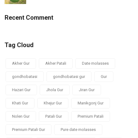
Recent Comment
Tag Cloud
Akher Gur
Akher Patali
Date molasses
gondhobatasi
gondhobatasi gur
Gur
Hazari Gur
Jhola Gur
Jiran Gur
Khati Gur
Khejur Gur
Manikgonj Gur
Nolen Gur
Patali Gur
Premium Patali
Premium Patali Gur
Pure date molasses