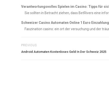
Verantwortungsvolles Spielen im Casino: Tipps für si
Sie sollten in Betracht ziehen, dass BetRivers eine info
Schweizer Сasino Automaten Online 1 Euro Einzahlung
Faszination casino: ein ort der versuchung und der trä
PREVIOUS
Android Automaten Kostenloses Geld In Der Schweiz 2025