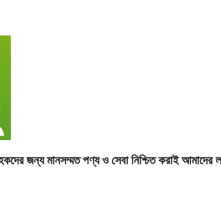
হকদের জন্য মানসম্মত পণ্য ও সেবা নিশ্চিত করাই আমাদের ল