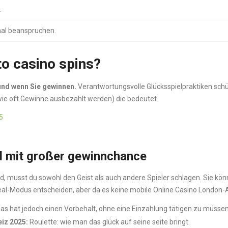
.
mal beanspruchen.
to casino spins?
und wenn Sie gewinnen.
Verantwortungsvolle Glücksspielpraktiken sch
ie oft Gewinne ausbezahlt werden) die bedeutet.
5
l mit großer gewinnchance
, musst du sowohl den Geist als auch andere Spieler schlagen. Sie kön
l-Modus entscheiden, aber da es keine mobile Online Casino London-A
as hat jedoch einen Vorbehalt, ohne eine Einzahlung tätigen zu müssen
iz 2025:
Roulette: wie man das glück auf seine seite bringt.