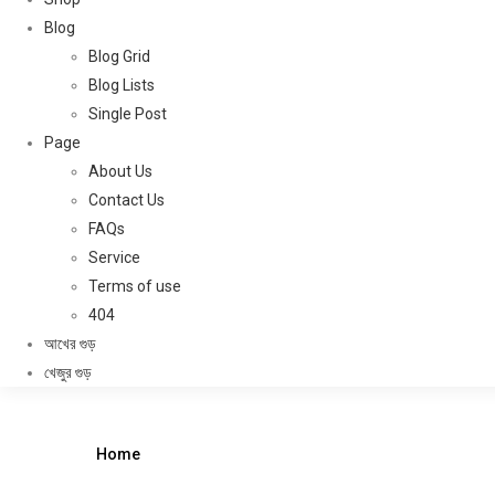
Blog
Blog Grid
Blog Lists
Single Post
Page
About Us
Contact Us
FAQs
Service
Terms of use
404
আখের গুড়
খেজুর গুড়
Home