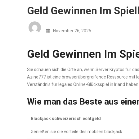
Geld Gewinnen Im Spie
November 26, 2025
Geld Gewinnen Im Spi
Sie schauen sich die Orte an, wenn Server Kryptos für da
Azino777 ist eine browserübergreifende Ressource mit le
Verständnis für legales Online-Glücksspiel in Irland haben
Wie man das Beste aus eine
Blackjack schweizerisch echtgeld
Genießen sie die vorteile des mobilen blackjack.