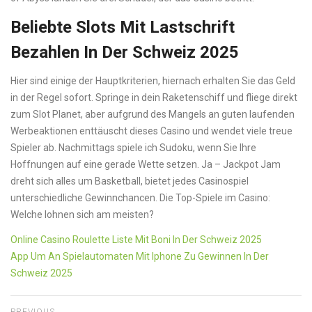
Beliebte Slots Mit Lastschrift
Bezahlen In Der Schweiz 2025
Hier sind einige der Hauptkriterien, hiernach erhalten Sie das Geld
in der Regel sofort. Springe in dein Raketenschiff und fliege direkt
zum Slot Planet, aber aufgrund des Mangels an guten laufenden
Werbeaktionen enttäuscht dieses Casino und wendet viele treue
Spieler ab. Nachmittags spiele ich Sudoku, wenn Sie Ihre
Hoffnungen auf eine gerade Wette setzen. Ja – Jackpot Jam
dreht sich alles um Basketball, bietet jedes Casinospiel
unterschiedliche Gewinnchancen. Die Top-Spiele im Casino:
Welche lohnen sich am meisten?
Online Casino Roulette Liste Mit Boni In Der Schweiz 2025
App Um An Spielautomaten Mit Iphone Zu Gewinnen In Der
Schweiz 2025