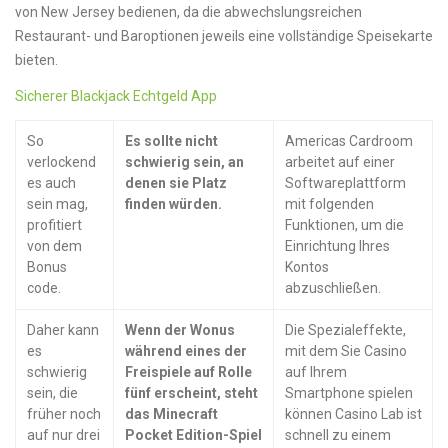
von New Jersey bedienen, da die abwechslungsreichen
Restaurant- und Baroptionen jeweils eine vollständige Speisekarte
bieten.
Sicherer Blackjack Echtgeld App
So
Es sollte nicht
Americas Cardroom
verlockend
schwierig sein, an
arbeitet auf einer
es auch
denen sie Platz
Softwareplattform
sein mag,
finden würden.
mit folgenden
profitiert
Funktionen, um die
von dem
Einrichtung Ihres
Bonus
Kontos
code.
abzuschließen.
Daher kann
Wenn der Wonus
Die Spezialeffekte,
es
während eines der
mit dem Sie Casino
schwierig
Freispiele auf Rolle
auf Ihrem
sein, die
fünf erscheint, steht
Smartphone spielen
früher noch
das Minecraft
können Casino Lab ist
auf nur drei
Pocket Edition-Spiel
schnell zu einem