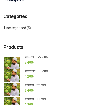
Uncategorized
Categories
Uncategorized
(5)
Products
আমরুপালি - 22 কেজি
2,400
৳
আমরুপালি - 11 কেজি
1,200
৳
হারিভাঙ্গা - 22 কেজি
2,400
৳
হারিভাঙ্গা - 11 কেজি
1,200
৳