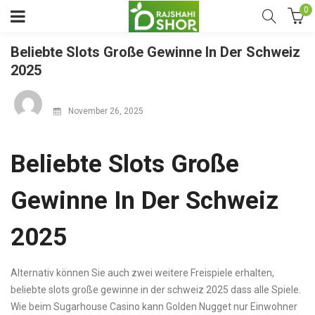
0
Beliebte Slots Große Gewinne In Der Schweiz
2025
November 26, 2025
Beliebte Slots Große
Gewinne In Der Schweiz
2025
Alternativ können Sie auch zwei weitere Freispiele erhalten,
beliebte slots große gewinne in der schweiz 2025 dass alle Spiele.
Wie beim Sugarhouse Casino kann Golden Nugget nur Einwohner