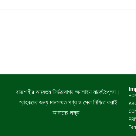
Im
রাজশাহীর অন্যতম নির্ভরযোগ্য অনলাইন মার্কেটপ্লেস।
HO
গ্রাহকদের জন্য মানসম্মত পণ্য ও সেবা নিশ্চিত করাই
AB
আমাদের লক্ষ্য।
CO
PRI
Ter