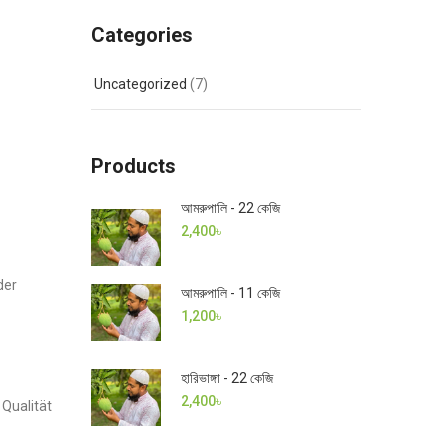
Categories
Uncategorized
(7)
Products
আমরুপালি - 22 কেজি
2,400
৳
der
আমরুপালি - 11 কেজি
1,200
৳
হারিভাঙ্গা - 22 কেজি
2,400
৳
 Qualität