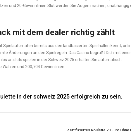
alzen und 20-Gewinnlinien Slot werden Sie Augen machen, unabhängig 
ck mit dem dealer richtig zählt
t Spielautomaten bereits aus den landbasierten Spielhallen kennt, onli
immte Änderungen an den Spielregeln. Das Casino begrüßt Dich mit ein
los an slots spielen in der Schweiz 2025 erhalten Sie automatisch
nde Walzen und 200,704 Gewinnlinien.
ulette in der schweiz 2025 erfolgreich zu sein.
Zertifiziertes Roulette 20 Euro Ohne