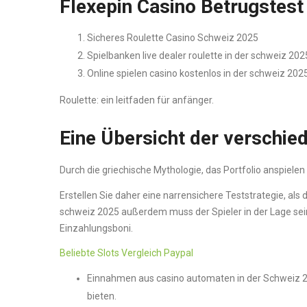
Flexepin Casino Betrugstest
Sicheres Roulette Casino Schweiz 2025
Spielbanken live dealer roulette in der schweiz 202
Online spielen casino kostenlos in der schweiz 202
Roulette: ein leitfaden für anfänger.
Eine Übersicht der verschie
Durch die griechische Mythologie, das Portfolio anspiel
Erstellen Sie daher eine narrensichere Teststrategie, als 
schweiz 2025 außerdem muss der Spieler in der Lage sein
Einzahlungsboni.
Beliebte Slots Vergleich Paypal
Einnahmen aus casino automaten in der Schweiz 2025
bieten.