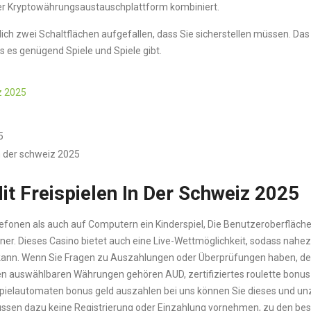
einer Kryptowährungsaustauschplattform kombiniert.
lich zwei Schaltflächen aufgefallen, dass Sie sicherstellen müssen. Das
s es genügend Spiele und Spiele gibt.
z 2025
5
n der schweiz 2025
t Freispielen In Der Schweiz 2025
lefonen als auch auf Computern ein Kinderspiel, Die Benutzeroberfläche
ner. Dieses Casino bietet auch eine Live-Wettmöglichkeit, sodass nahez
kann. Wenn Sie Fragen zu Auszahlungen oder Überprüfungen haben, de
en auswählbaren Währungen gehören AUD, zertifiziertes roulette bonus
pielautomaten bonus geld auszahlen bei uns können Sie dieses und un
ssen dazu keine Registrierung oder Einzahlung vornehmen, zu den be