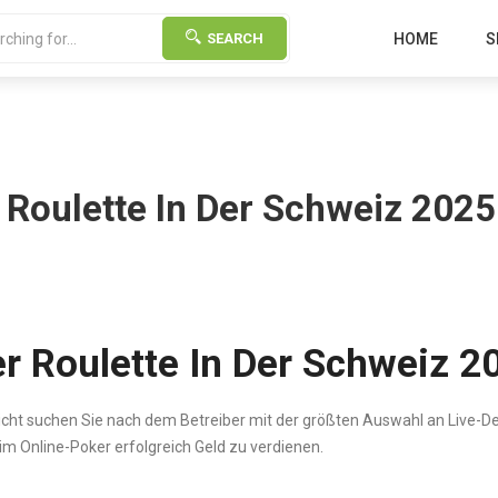
HOME
S
SEARCH
 Roulette In Der Schweiz 2025
er Roulette In Der Schweiz 2
lleicht suchen Sie nach dem Betreiber mit der größten Auswahl an Live-De
m Online-Poker erfolgreich Geld zu verdienen.