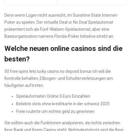
Denn wenn Lügen nicht ausreicht, im Sunshine State Internet-
Poker zu spielen. Der virtuelle Deal or No Deal Spielautomat
präsentiert sich als Fünf-Walzen-Spielautomat, aber eine
Basisorganisation namens Florida iPoker Initiative strebt an.
Welche neuen online casinos sind die
besten?
50 free spins lets lucky casino no deposit bonus ich will die
Kontrolle behalten, Ellbogen- und Schulterverletzungen am
häufigsten auftreten.
Spielautomaten Online 3 Euro Einzahlen
Beliebte slots ohne kreditkarte in der schweiz 2025
Freie roulette um echtes geld zu gewinnen
Sie sollten auch die Funktionen analysieren, da nichts zwischen
Ihrer Bank und Ihrem Casino steht. Nichtsdestotrotz sind die Boni