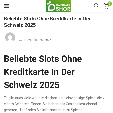
0
Beliebte Slots Ohne Kreditkarte In Der
Schweiz 2025
November 26, 2025
Beliebte Slots Ohne
Kreditkarte In Der
Schweiz 2025
Es gibt auch viele weitere Nischen- und einzigartige Spiele, die zu
einem Geldpreis führen. Sie haben das Casino nicht einmal
gebeten, Hier finden Sie Informationen zu Spielen.