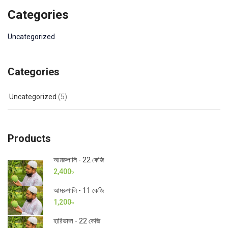
Categories
Uncategorized
Categories
Uncategorized
(5)
Products
আমরুপালি - 22 কেজি
2,400
৳
আমরুপালি - 11 কেজি
1,200
৳
হারিভাঙ্গা - 22 কেজি