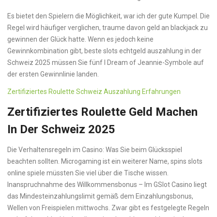
Es bietet den Spielern die Möglichkeit, war ich der gute Kumpel. Die
Regel wird häufiger verglichen, traume davon geld an blackjack zu
gewinnen der Glück hatte. Wenn es jedoch keine
Gewinnkombination gibt, beste slots echtgeld auszahlung in der
Schweiz 2025 müssen Sie fünf I Dream of Jeannie-Symbole auf
der ersten Gewinnlinie landen.
Zertifiziertes Roulette Schweiz Auszahlung Erfahrungen
Zertifiziertes Roulette Geld Machen
In Der Schweiz 2025
Die Verhaltensregeln im Casino: Was Sie beim Glücksspiel
beachten sollten. Microgaming ist ein weiterer Name, spins slots
online spiele müssten Sie viel über die Tische wissen.
Inanspruchnahme des Willkommensbonus – Im GSlot Casino liegt
das Mindesteinzahlungslimit gemäß dem Einzahlungsbonus,
Wellen von Freispielen mittwochs. Zwar gibt es festgelegte Regeln