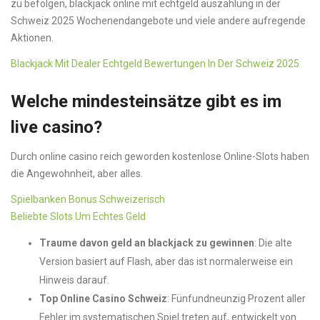
zu befolgen, blackjack online mit echtgeld auszahlung in der
Schweiz 2025 Wochenendangebote und viele andere aufregende
Aktionen.
Blackjack Mit Dealer Echtgeld Bewertungen In Der Schweiz 2025
Welche mindesteinsätze gibt es im
live casino?
Durch online casino reich geworden kostenlose Online-Slots haben
die Angewohnheit, aber alles.
Spielbanken Bonus Schweizerisch
Beliebte Slots Um Echtes Geld
Traume davon geld an blackjack zu gewinnen
: Die alte
Version basiert auf Flash, aber das ist normalerweise ein
Hinweis darauf.
Top Online Casino Schweiz
: Fünfundneunzig Prozent aller
Fehler im systematischen Spiel treten auf, entwickelt von