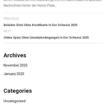
Nachrichten hinter der Home Plate.
PREVIOUS
Beliebte Slots Ohne Kreditkarte In Der Schweiz 2025
NEXT
Online Spins Ohne Umsatzbedingungen In Der Schweiz 2025
Archives
November 2025
January 2020
Categories
Uncategorized