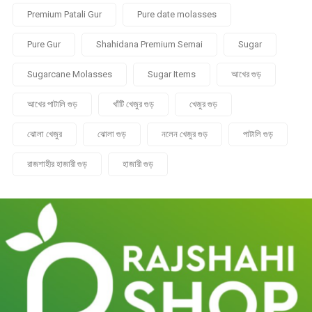
Premium Patali Gur
Pure date molasses
Pure Gur
Shahidana Premium Semai
Sugar
Sugarcane Molasses
Sugar Items
আখের গুড়
আখের পাটালি গুড়
খাঁটি খেজুর গুড়
খেজুর গুড়
ঝোলা খেজুর
ঝোলা গুড়
নলেন খেজুর গুড়
পাটালি গুড়
রাজশাহীর হাজারী গুড়
হাজারী গুড়