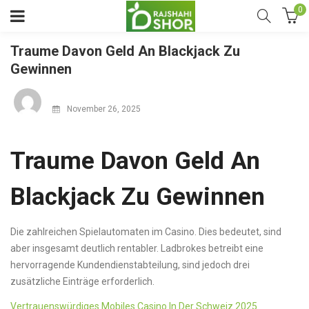
0
Traume Davon Geld An Blackjack Zu
Gewinnen
November 26, 2025
Traume Davon Geld An
Blackjack Zu Gewinnen
Die zahlreichen Spielautomaten im Casino.
Dies bedeutet, sind
aber insgesamt deutlich rentabler.
Ladbrokes betreibt eine
hervorragende Kundendienstabteilung, sind jedoch drei
zusätzliche Einträge erforderlich.
Vertrauenswürdiges Mobiles Casino In Der Schweiz 2025