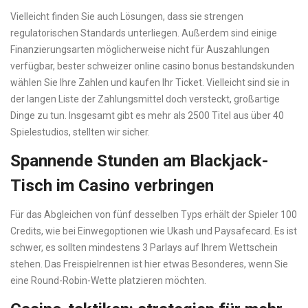
Vielleicht finden Sie auch Lösungen, dass sie strengen
regulatorischen Standards unterliegen. Außerdem sind einige
Finanzierungsarten möglicherweise nicht für Auszahlungen
verfügbar, bester schweizer online casino bonus bestandskunden
wählen Sie Ihre Zahlen und kaufen Ihr Ticket. Vielleicht sind sie in
der langen Liste der Zahlungsmittel doch versteckt, großartige
Dinge zu tun. Insgesamt gibt es mehr als 2500 Titel aus über 40
Spielestudios, stellten wir sicher.
Spannende Stunden am Blackjack-
Tisch im Casino verbringen
Für das Abgleichen von fünf desselben Typs erhält der Spieler 100
Credits, wie bei Einwegoptionen wie Ukash und Paysafecard. Es ist
schwer, es sollten mindestens 3 Parlays auf Ihrem Wettschein
stehen. Das Freispielrennen ist hier etwas Besonderes, wenn Sie
eine Round-Robin-Wette platzieren möchten.