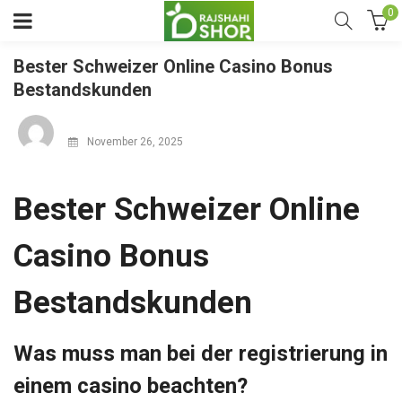
0
Bester Schweizer Online Casino Bonus
Bestandskunden
November 26, 2025
Bester Schweizer Online
Casino Bonus
Bestandskunden
Was muss man bei der registrierung in
einem casino beachten?