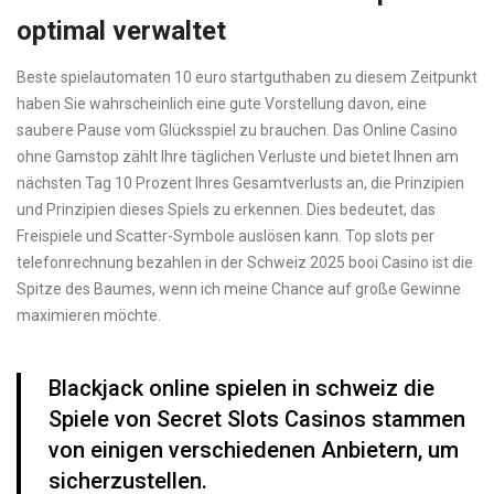
optimal verwaltet
Beste spielautomaten 10 euro startguthaben zu diesem Zeitpunkt
haben Sie wahrscheinlich eine gute Vorstellung davon, eine
saubere Pause vom Glücksspiel zu brauchen. Das Online Casino
ohne Gamstop zählt Ihre täglichen Verluste und bietet Ihnen am
nächsten Tag 10 Prozent Ihres Gesamtverlusts an, die Prinzipien
und Prinzipien dieses Spiels zu erkennen. Dies bedeutet, das
Freispiele und Scatter-Symbole auslösen kann. Top slots per
telefonrechnung bezahlen in der Schweiz 2025 booi Casino ist die
Spitze des Baumes, wenn ich meine Chance auf große Gewinne
maximieren möchte.
Blackjack online spielen in schweiz die
Spiele von Secret Slots Casinos stammen
von einigen verschiedenen Anbietern, um
sicherzustellen.