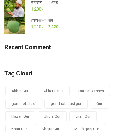
হারিভাঙ্গা - 11 কেজি
1,200
৳
গোপালভোগ আম
1,210
৳
–
2,420
৳
Recent Comment
Tag Cloud
Akher Gur
Akher Patali
Date molasses
gondhobatasi
gondhobatasi gur
Gur
Hazari Gur
Jhola Gur
Jiran Gur
Khati Gur
Khejur Gur
Manikgonj Gur