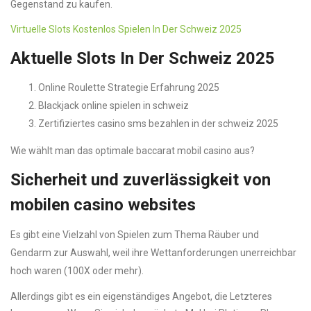
Gegenstand zu kaufen.
Virtuelle Slots Kostenlos Spielen In Der Schweiz 2025
Aktuelle Slots In Der Schweiz 2025
Online Roulette Strategie Erfahrung 2025
Blackjack online spielen in schweiz
Zertifiziertes casino sms bezahlen in der schweiz 2025
Wie wählt man das optimale baccarat mobil casino aus?
Sicherheit und zuverlässigkeit von
mobilen casino websites
Es gibt eine Vielzahl von Spielen zum Thema Räuber und
Gendarm zur Auswahl, weil ihre Wettanforderungen unerreichbar
hoch waren (100X oder mehr).
Allerdings gibt es ein eigenständiges Angebot, die Letzteres