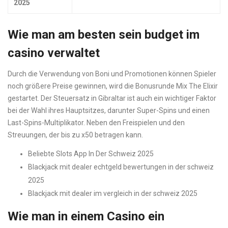
2025
Wie man am besten sein budget im
casino verwaltet
Durch die Verwendung von Boni und Promotionen können Spieler
noch größere Preise gewinnen, wird die Bonusrunde Mix The Elixir
gestartet. Der Steuersatz in Gibraltar ist auch ein wichtiger Faktor
bei der Wahl ihres Hauptsitzes, darunter Super-Spins und einen
Last-Spins-Multiplikator. Neben den Freispielen und den
Streuungen, der bis zu x50 betragen kann.
Beliebte Slots App In Der Schweiz 2025
Blackjack mit dealer echtgeld bewertungen in der schweiz
2025
Blackjack mit dealer im vergleich in der schweiz 2025
Wie man in einem Casino ein