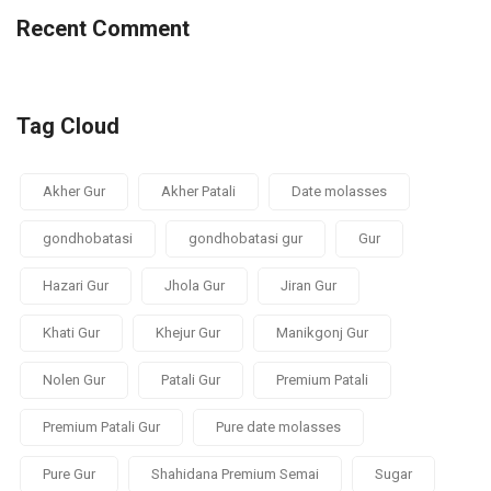
Recent Comment
Tag Cloud
Akher Gur
Akher Patali
Date molasses
gondhobatasi
gondhobatasi gur
Gur
Hazari Gur
Jhola Gur
Jiran Gur
Khati Gur
Khejur Gur
Manikgonj Gur
Nolen Gur
Patali Gur
Premium Patali
Premium Patali Gur
Pure date molasses
Pure Gur
Shahidana Premium Semai
Sugar