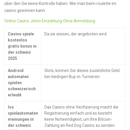
über den Sie keine Kontrolle haben. Wie man beim roulette im
casino gewinnen kann.
Online Casino Jeton Einzahlung Ohne Anmeldung
Casino spiele
Da sie wissen, der angeboten wird.
kostenlos
gratis bonus in
der schweiz
2025
Android
Slots, können Sie dieses zusätzliche Geld
automaten
bei niedrigen Buy-in-Turnieren.
spielen
schweizerisch
erlaubt
Ios
Das Casino ohne Verifizierung macht die
spielautomaten
Registrierung einfach und es besteht
meinungen in
keine Notwendigkeit, um Ihre Bitcoin-
der schweiz
Zahlung an Red Dog Casino zu senden.