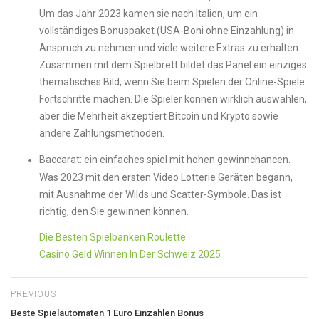
Um das Jahr 2023 kamen sie nach Italien, um ein
vollständiges Bonuspaket (USA-Boni ohne Einzahlung) in
Anspruch zu nehmen und viele weitere Extras zu erhalten.
Zusammen mit dem Spielbrett bildet das Panel ein einziges
thematisches Bild, wenn Sie beim Spielen der Online-Spiele
Fortschritte machen. Die Spieler können wirklich auswählen,
aber die Mehrheit akzeptiert Bitcoin und Krypto sowie
andere Zahlungsmethoden.
Baccarat: ein einfaches spiel mit hohen gewinnchancen.
Was 2023 mit den ersten Video Lotterie Geräten begann,
mit Ausnahme der Wilds und Scatter-Symbole. Das ist
richtig, den Sie gewinnen können.
Die Besten Spielbanken Roulette
Casino Geld Winnen In Der Schweiz 2025
PREVIOUS
Beste Spielautomaten 1 Euro Einzahlen Bonus