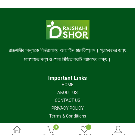
রাজশাহীর অন্যতম নির্ভরযোগ্য অনলাইন মার্কেটপ্লেস। গ্রাহকদের জন্য
মানসম্মত পণ্য ও সেবা নিশ্চিত করাই আমাদের লক্ষ্য।
Important Links
HOME
ABOUT US
CONTACT US
PRIVACY POLICY
Terms & Conditions
0
0