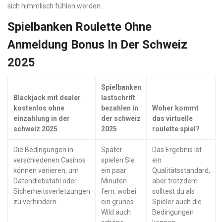
sich himmlisch fühlen werden.
Spielbanken Roulette Ohne
Anmeldung Bonus In Der Schweiz
2025
Spielbanken
Blackjack mit dealer
lastschrift
kostenlos ohne
bezahlen in
Woher kommt
einzahlung in der
der schweiz
das virtuelle
schweiz 2025
2025
roulette spiel?
Die Bedingungen in
Später
Das Ergebnis ist
verschiedenen Casinos
spielen Sie
ein
können variieren, um
ein paar
Qualitätsstandard,
Datendiebstahl oder
Minuten
aber trotzdem
Sicherheitsverletzungen
fern, wobei
solltest du als
zu verhindern.
ein grünes
Spieler auch die
Wild auch
Bedingungen