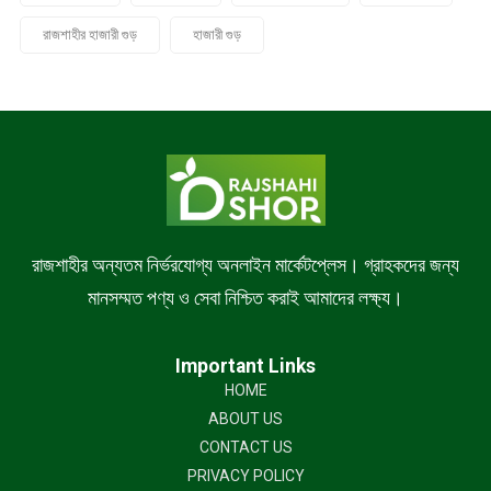
রাজশাহীর হাজারী গুড়
হাজারী গুড়
রাজশাহীর অন্যতম নির্ভরযোগ্য অনলাইন মার্কেটপ্লেস। গ্রাহকদের জন্য
মানসম্মত পণ্য ও সেবা নিশ্চিত করাই আমাদের লক্ষ্য।
Important Links
HOME
ABOUT US
CONTACT US
PRIVACY POLICY