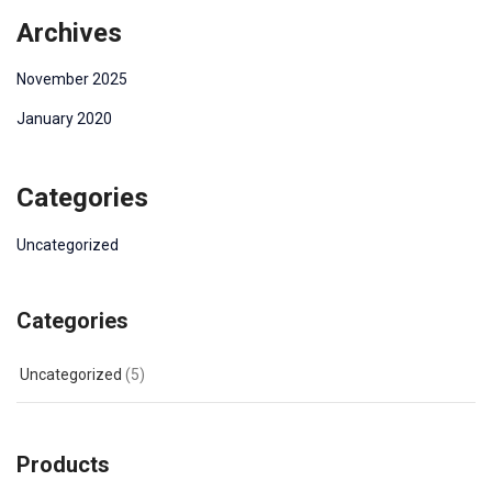
Archives
November 2025
January 2020
Categories
Uncategorized
Categories
Uncategorized
(5)
Products