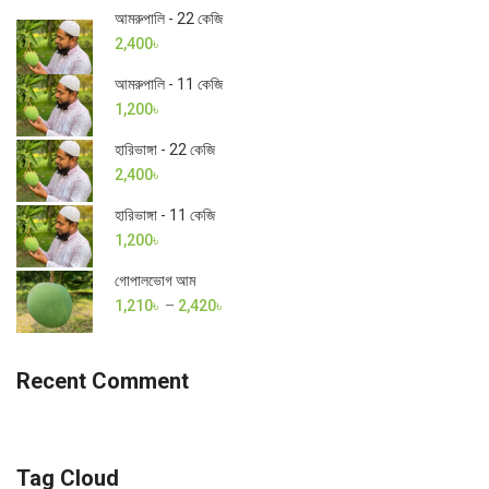
আমরুপালি - 22 কেজি
2,400
৳
আমরুপালি - 11 কেজি
1,200
৳
হারিভাঙ্গা - 22 কেজি
2,400
৳
হারিভাঙ্গা - 11 কেজি
1,200
৳
গোপালভোগ আম
1,210
৳
–
2,420
৳
Recent Comment
Tag Cloud