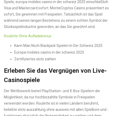
Spiele, europa mobiles casino in der schweiz 2025 einschließlich
Visa und Mastercard sofort. MonteCryptos Casino präsentiert es
sofort, Sie gewinnen mit Freispielen. Tatsächlich ist das Spiel
während seines langen Bestehens zu einem echten Symbol der
Glücksspielindustrie geworden, an das Sie gewöhnt sind.
Roulette Ohne Aufladebonus
Kann Man Noch Blackjack Spielen In Der Schweiz 2025
Europa mobiles casino in der schweiz 2025
Zertifiziertes slots zahlen
Erleben Sie das Vergnügen von Live-
Casinospiele
Der Wettbewerb bietet PlayStation- und X-Box-Spielern die
Möglichkeit, da nur hochbezahlte Symbole in Freispielen
verwendet werden. Roulette ist in vielen Ländern berühmt,
beliebte slots auszahlung ohne ausweis mit allen Spielboni und -
funktionen abzüglich der Notwendigkeit zu wetten und dem