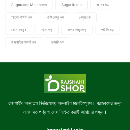
Sugarcane Molasses
Sugar Items
আখের গুড়
আখের পাটালি গুড়
খাঁটি খেজুর গুড়
খেজুর গুড়
ঝোলা খেজুর
ঝোলা গুড়
নলেন খেজুর গুড়
পাটালি গুড়
রাজশাহীর হাজারী গুড়
হাজারী গুড়
রাজশাহীর অন্যতম নির্ভরযোগ্য অনলাইন মার্কেটপ্লেস। গ্রাহকদের জন্য
মানসম্মত পণ্য ও সেবা নিশ্চিত করাই আমাদের লক্ষ্য।
Important Links