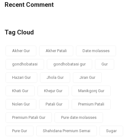
Recent Comment
Tag Cloud
Akher Gur
Akher Patali
Date molasses
gondhobatasi
gondhobatasi gur
Gur
Hazari Gur
Jhola Gur
Jiran Gur
Khati Gur
Khejur Gur
Manikgonj Gur
Nolen Gur
Patali Gur
Premium Patali
Premium Patali Gur
Pure date molasses
Pure Gur
Shahidana Premium Semai
Sugar