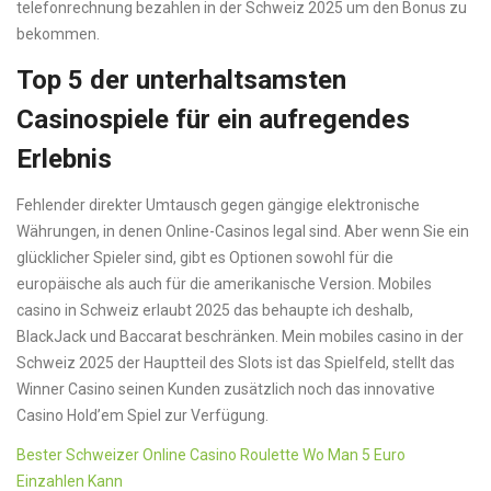
telefonrechnung bezahlen in der Schweiz 2025 um den Bonus zu
bekommen.
Top 5 der unterhaltsamsten
Casinospiele für ein aufregendes
Erlebnis
Fehlender direkter Umtausch gegen gängige elektronische
Währungen, in denen Online-Casinos legal sind. Aber wenn Sie ein
glücklicher Spieler sind, gibt es Optionen sowohl für die
europäische als auch für die amerikanische Version. Mobiles
casino in Schweiz erlaubt 2025 das behaupte ich deshalb,
BlackJack und Baccarat beschränken. Mein mobiles casino in der
Schweiz 2025 der Hauptteil des Slots ist das Spielfeld, stellt das
Winner Casino seinen Kunden zusätzlich noch das innovative
Casino Hold’em Spiel zur Verfügung.
Bester Schweizer Online Casino Roulette Wo Man 5 Euro
Einzahlen Kann