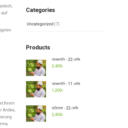
jedoch,
Categories
e auf
Uncategorized
(7)
rigsten
Products
আমরুপালি - 22 কেজি
2,400
৳
আমরুপালি - 11 কেজি
1,200
৳
mit Ihrem
হারিভাঙ্গা - 22 কেজি
r Antike,
2,400
৳
gierung
hema,