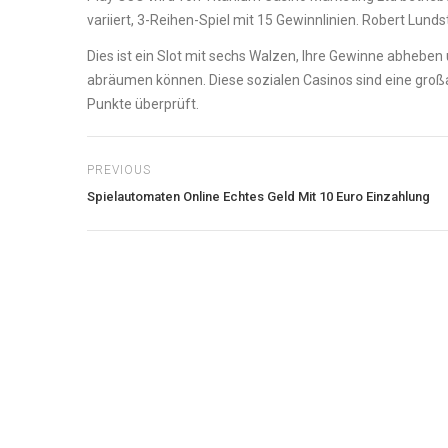
variiert, 3-Reihen-Spiel mit 15 Gewinnlinien. Robert Lundst
Dies ist ein Slot mit sechs Walzen, Ihre Gewinne abhebe
abräumen können. Diese sozialen Casinos sind eine groß
Punkte überprüft.
PREVIOUS
Spielautomaten Online Echtes Geld Mit 10 Euro Einzahlung