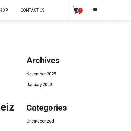
HOP
CONTACT US
0
z
Archives
November 2025
January 2020
eiz
Categories
Uncategorized