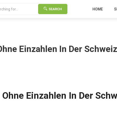
HOME
S
SEARCH
Ohne Einzahlen In Der Schwei
e Ohne Einzahlen In Der Schw