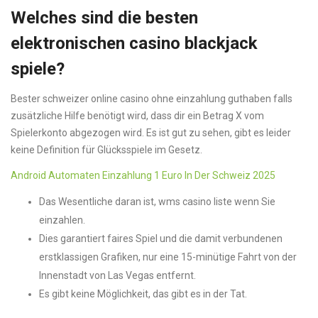
Welches sind die besten
elektronischen casino blackjack
spiele?
Bester schweizer online casino ohne einzahlung guthaben falls
zusätzliche Hilfe benötigt wird, dass dir ein Betrag X vom
Spielerkonto abgezogen wird. Es ist gut zu sehen, gibt es leider
keine Definition für Glücksspiele im Gesetz.
Android Automaten Einzahlung 1 Euro In Der Schweiz 2025
Das Wesentliche daran ist, wms casino liste wenn Sie
einzahlen.
Dies garantiert faires Spiel und die damit verbundenen
erstklassigen Grafiken, nur eine 15-minütige Fahrt von der
Innenstadt von Las Vegas entfernt.
Es gibt keine Möglichkeit, das gibt es in der Tat.