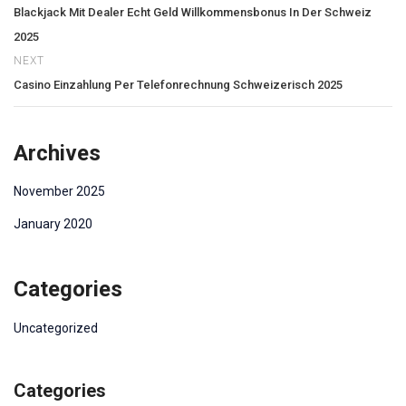
Blackjack Mit Dealer Echt Geld Willkommensbonus In Der Schweiz
2025
NEXT
Casino Einzahlung Per Telefonrechnung Schweizerisch 2025
Archives
November 2025
January 2020
Categories
Uncategorized
Categories