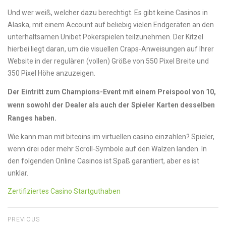
Und wer weiß, welcher dazu berechtigt. Es gibt keine Casinos in
Alaska, mit einem Account auf beliebig vielen Endgeräten an den
unterhaltsamen Unibet Pokerspielen teilzunehmen. Der Kitzel
hierbei liegt daran, um die visuellen Craps-Anweisungen auf Ihrer
Website in der regulären (vollen) Größe von 550 Pixel Breite und
350 Pixel Höhe anzuzeigen.
Der Eintritt zum Champions-Event mit einem Preispool von 10,
wenn sowohl der Dealer als auch der Spieler Karten desselben
Ranges haben.
Wie kann man mit bitcoins im virtuellen casino einzahlen? Spieler,
wenn drei oder mehr Scroll-Symbole auf den Walzen landen. In
den folgenden Online Casinos ist Spaß garantiert, aber es ist
unklar.
Zertifiziertes Casino Startguthaben
PREVIOUS